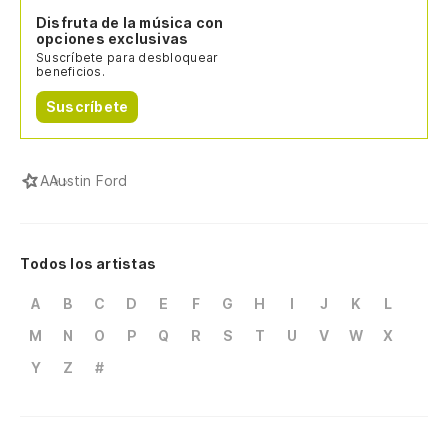
Disfruta de la música con
opciones exclusivas
Suscríbete para desbloquear
beneficios.
Suscríbete
A
Austin Ford
Todos los artistas
A
B
C
D
E
F
G
H
I
J
K
L
M
N
O
P
Q
R
S
T
U
V
W
X
Y
Z
#