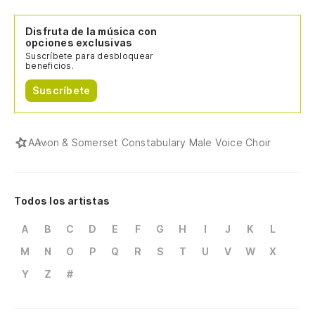
Disfruta de la música con
opciones exclusivas
Suscríbete para desbloquear
beneficios.
Suscríbete
A
Avon & Somerset Constabulary Male Voice Choir
Todos los artistas
A
B
C
D
E
F
G
H
I
J
K
L
M
N
O
P
Q
R
S
T
U
V
W
X
Y
Z
#