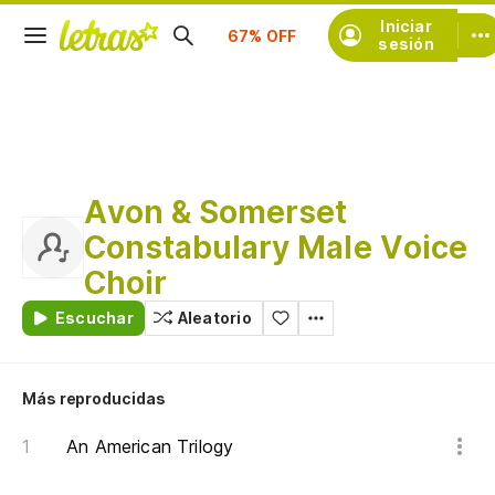
Suscríbete
Iniciar
sesión
Avon & Somerset
Constabulary Male Voice
Choir
Escuchar
Aleatorio
Más reproducidas
An American Trilogy