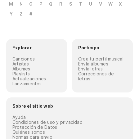
M
N
O
P
Q
R
S
T
U
V
W
X
Y
Z
#
Explorar
Participa
Canciones
Crea tu perfil musical
Artistas
Envía álbumes
Álbumes
Envía letras
Playlists
Correcciones de
Actualizaciones
letras
Lanzamientos
Sobre el sitio web
Ayuda
Condiciones de uso y privacidad
Protección de Datos
Quiénes somos
Normas para envío