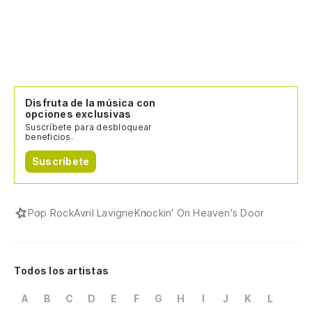
Disfruta de la música con
opciones exclusivas
Suscríbete para desbloquear
beneficios.
Suscríbete
Pop Rock
Avril Lavigne
Knockin' On Heaven's Door
Todos los artistas
A
B
C
D
E
F
G
H
I
J
K
L