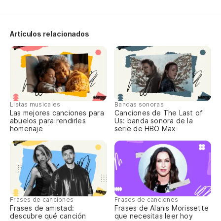
Es
Th
Artículos relacionados
Me
pu
I 
Listas musicales
Bandas sonoras
Las mejores canciones para
Canciones de The Last of
[E
abuelos para rendirles
Us: banda sonora de la
homenaje
serie de HBO Max
Kn
ci
Kn
Frases de canciones
Frases de canciones
Kn
Frases de amistad:
Frases de Alanis Morissette
descubre qué canción
que necesitas leer hoy
ci