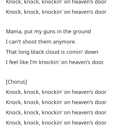
Knock, knock, knockin' on heaven's door
Si
Knock, knock, knockin' on heaven's door
ci
I 
Mama, put my guns in the ground
I can't shoot them anymore.
That long black cloud is comin' down
I feel like I'm knockin' on heaven's door.
[E
[Chorus]
Knock, knock, knockin' on heaven's door
Kn
ci
Knock, knock, knockin' on heaven's door
Kn
Knock, knock, knockin' on heaven's door
Knock, knock, knockin' on heaven's door
Kn