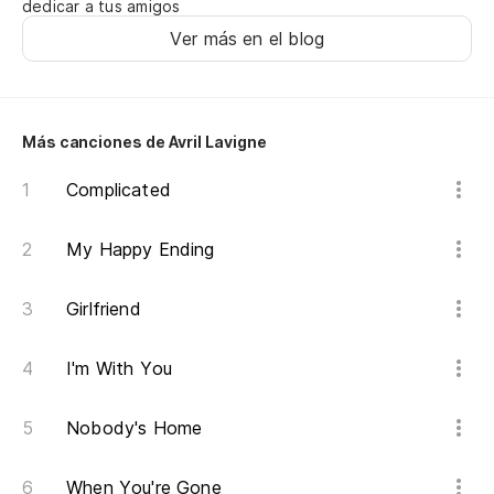
dedicar a tus amigos
Kn
Ver más en el blog
Kn
ci
Más canciones de Avril Lavigne
Kn
Complicated
Kn
ci
My Happy Ending
Kn
Girlfriend
I'm With You
Nobody's Home
When You're Gone