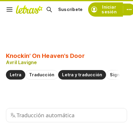
Iniciar
Suscríbete
sesión
Copiar fragmento
Copiar toda la letra
Knockin' On Heaven's Door
Practicar la pronunciación de
Avril Lavigne
Letra
Traducción
Letra y traducción
Significad
Comentar sobre este fragmento
Traducción automática