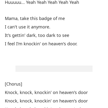
Kn
Huuuuu... Yeah Yeah Yeah Yeah Yeah
Kn
Mama, take this badge of me
Hu
I can't use it anymore.
Hu
It's gettin' dark, too dark to see
I feel I'm knockin' on heaven's door.
Ma
Ma
No
I 
[Chorus]
Es
Knock, knock, knockin' on heaven's door
pa
Knock, knock, knockin' on heaven's door
It