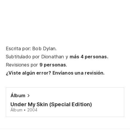
ci
Kn
Kn
ci
Kn
Escrita por: Bob Dylan.
Subtitulado por
Dionathan
y
más 4 personas.
Kn
Revisiones por
9 personas
.
ci
¿Viste algún error? Envíanos una revisión.
Kn
Álbum
Ma
Under My Skin (Special Edition)
Ma
Álbum • 2004
No