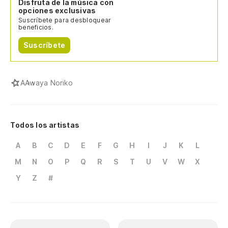
Disfruta de la música con
opciones exclusivas
Suscríbete para desbloquear
beneficios.
Suscríbete
A
Awaya Noriko
Todos los artistas
A
B
C
D
E
F
G
H
I
J
K
L
M
N
O
P
Q
R
S
T
U
V
W
X
Y
Z
#