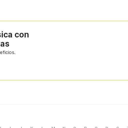
sica con
vas
ficios.