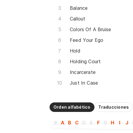
Balance
Callout
Colors Of A Bruise
Feed Your Ego
Hold
Holding Court
Incarcerate
Just In Case
Orden alfabético
Traducciones
#
A
B
C
D
E
F
G
H
I
J