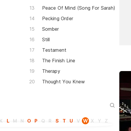
Peace Of Mind (Song For Sarah)
Pecking Order
Somber
Still
Testament
The Finish Line
Therapy
Thought You Knew
K
L
M
N
O
P
Q
R
S
T
U
V
W
X
Y
Z