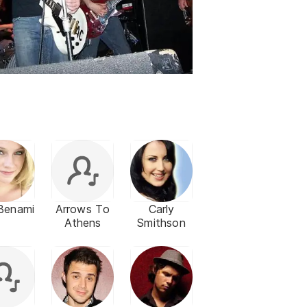
 Benami
Arrows To
Carly
Athens
Smithson