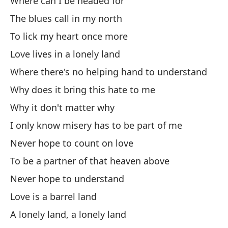
Where can I be headed for
The blues call in my north
El
To lick my heart once more
Lo
Love lives in a lonely land
Where there's no helping hand to understand
Why does it bring this hate to me
Why it don't matter why
Tr
I only know misery has to be part of me
Sa
Never hope to count on love
To be a partner of that heaven above
Na
Never hope to understand
It
Love is a barrel land
Pe
A lonely land, a lonely land