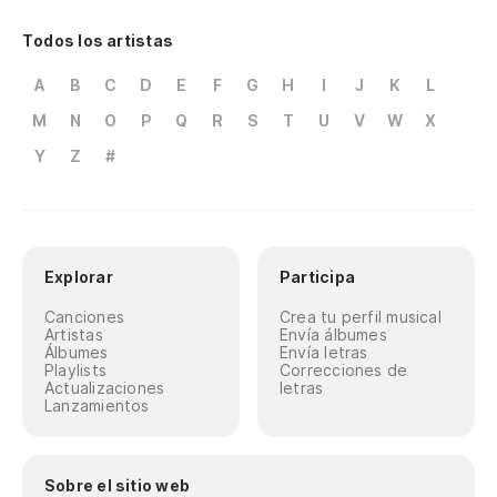
Todos los artistas
A
B
C
D
E
F
G
H
I
J
K
L
M
N
O
P
Q
R
S
T
U
V
W
X
Y
Z
#
Explorar
Participa
Canciones
Crea tu perfil musical
Artistas
Envía álbumes
Álbumes
Envía letras
Playlists
Correcciones de
Actualizaciones
letras
Lanzamientos
Sobre el sitio web