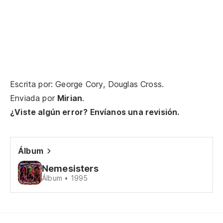
Bu
¿H
Wh
Lo
Escrita por: George Cory, Douglas Cross.
Th
Enviada por
Mirian
.
Pa
¿Viste algún error? Envíanos una revisión.
To
Álbum
El
Nemesisters
Lo
Álbum • 1995
Do
Wh