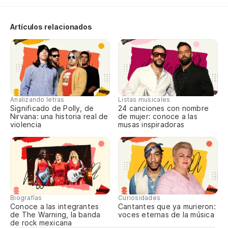
¿P
Artículos relacionados
Wh
No
So
Analizando letras
Listas musicales
I 
Significado de Polly, de
24 canciones con nombre
Nirvana: una historia real de
de mujer: conoce a las
violencia
musas inspiradoras
Nu
Ne
Pa
To
Biografías
Curiosidades
Conoce a las integrantes
Cantantes que ya murieron:
de The Warning, la banda
voces eternas de la música
Nu
de rock mexicana