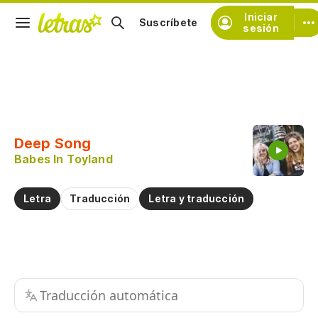
Iniciar
Suscríbete
sesión
Copiar fragmento
Copiar toda la letra
Deep Song
Practicar la pronunciación de
Babes In Toyland
Comentar sobre este fragmento
Letra
Traducción
Letra y traducción
Traducción automática