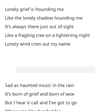
C
Lonely grief is hounding me
D
Like the lonely shadow hounding me
It's always there just out of sight
La
Like a fragling tree on a lightening night
Lo
Lonely wind cries out my name
Co
Li
Si
It
Sad as haunted music in the rain
Co
It's born of grief and born of woe
r
But I hear it call and I've got to go
Li