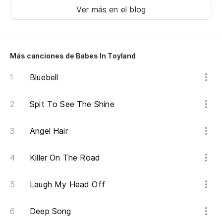
Ver más en el blog
Ne
El
Más canciones de Babes In Toyland
Un
Bluebell
A 
Spit To See The Shine
Angel Hair
Killer On The Road
Laugh My Head Off
Deep Song