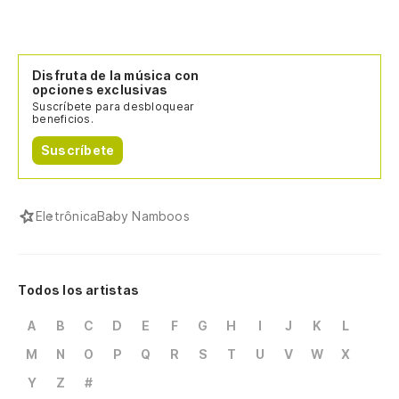
Disfruta de la música con
opciones exclusivas
Suscríbete para desbloquear
beneficios.
Suscríbete
Eletrônica
Baby Namboos
Todos los artistas
A
B
C
D
E
F
G
H
I
J
K
L
M
N
O
P
Q
R
S
T
U
V
W
X
Y
Z
#