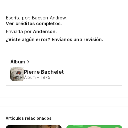
A 
Escrita por: Bacson Andrew.
Ver créditos completos.
A 
Enviada por
Anderson
.
¿Viste algún error? Envíanos una revisión.
Ve
Je
Álbum
Y 
Pierre Bachelet
Álbum • 1975
Es
Es
Artículos relacionados
Es