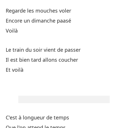
U
Regarde les mouches voler
A
Encore un dimanche paasé
Voilà
Mi
Re
Le train du soir vient de passer
Un
Il est bien tard allons coucher
En
Et voilà
Lo
El
Le
C'est à longueur de temps
Que l'on attend le temps