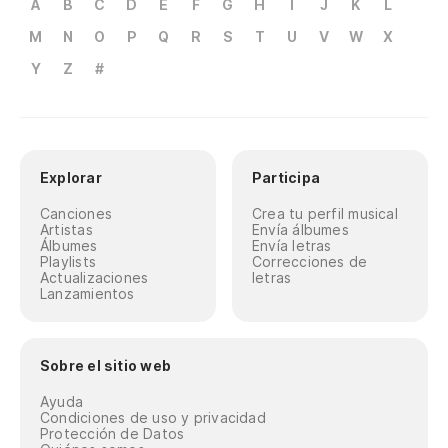
A
B
C
D
E
F
G
H
I
J
K
L
M
N
O
P
Q
R
S
T
U
V
W
X
Y
Z
#
Explorar
Participa
Canciones
Crea tu perfil musical
Artistas
Envía álbumes
Álbumes
Envía letras
Playlists
Correcciones de
Actualizaciones
letras
Lanzamientos
Sobre el sitio web
Ayuda
Condiciones de uso y privacidad
Protección de Datos