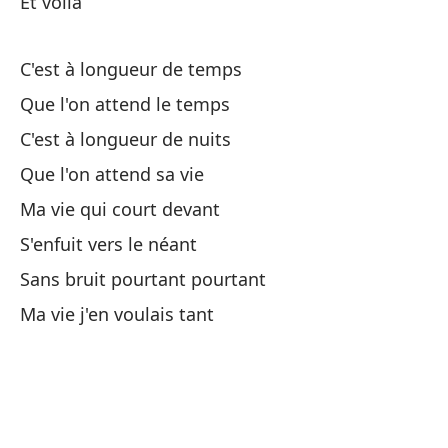
Et voilà
Mi
C'est à longueur de temps
Que l'on attend le temps
Qu
C'est à longueur de nuits
Si
Que l'on attend sa vie
Ma vie qui court devant
Mi
S'enfuit vers le néant
Sans bruit pourtant pourtant
Mi
Ma vie j'en voulais tant
Lo
Le
Lo