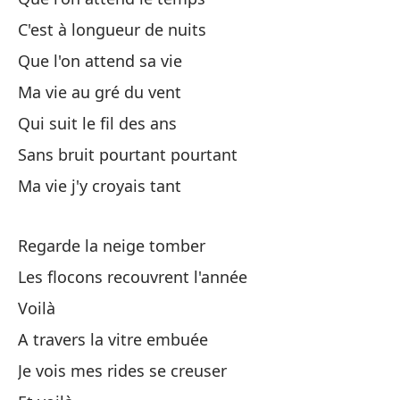
Es
C'est à longueur de nuits
Il
Que l'on attend sa vie
Y 
Ma vie au gré du vent
Qui suit le fil des ans
Sans bruit pourtant pourtant
Ma vie j'y croyais tant
Es
Regarde la neige tomber
Les flocons recouvrent l'année
Es
Voilà
Es
A travers la vitre embuée
Je vois mes rides se creuser
De