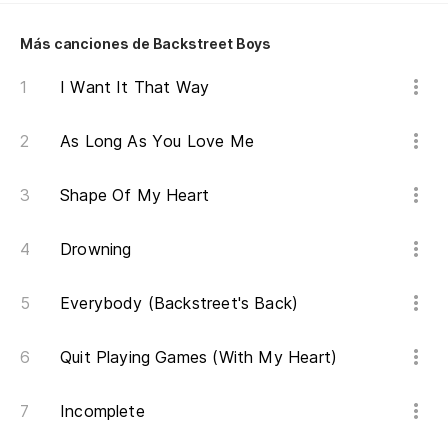
I 
Más canciones de Backstreet Boys
Y 
m
I Want It That Way
An
As Long As You Love Me
As
es
Shape Of My Heart
So
Drowning
Y 
Everybody (Backstreet's Back)
An
Quit Playing Games (With My Heart)
Es
Incomplete
Es