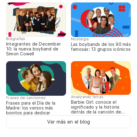
Ne
Gi
No
I 
Biografías
Nostalgia
Integrantes de December
Las boybands de los 90 más
10: la nueva boyband de
famosas: 13 grupos icónicos
No
Simon Cowell
Vu
Co
Analizando letras
Frases de canciones
Barbie Girl: conoce el
Es
Frases para el Día de la
significado y la historia
Madre: los versos más
detrás de la canción de
bonitos para dedicar
Aqua
Ver más en el blog
Sé