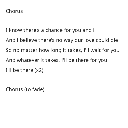
Me
Chorus
Es
I know there's a chance for you and i
It
And i believe there's no way our love could die
So no matter how long it takes, i'll wait for you
And whatever it takes, i'll be there for you
I'll be there (x2)
Es
Chorus (to fade)
To
I 