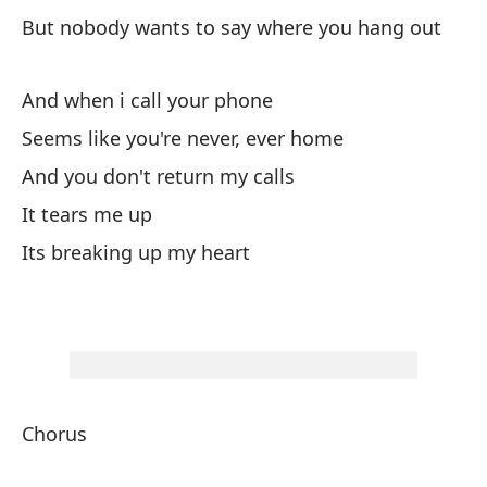
Oh
But nobody wants to say where you hang out
Di
And when i call your phone
Th
Seems like you're never, ever home
Pe
And you don't return my calls
Bu
It tears me up
Its breaking up my heart
He
so
Be
Y 
Chorus
An