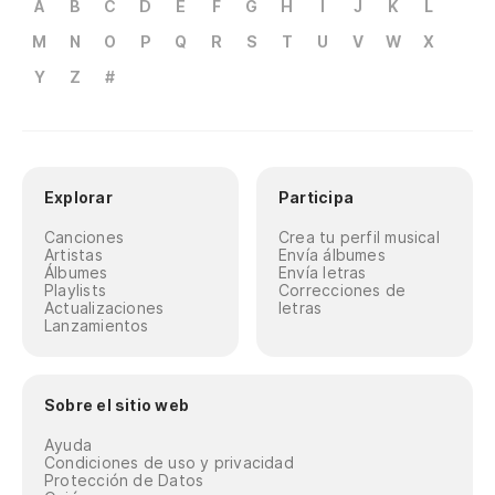
A
B
C
D
E
F
G
H
I
J
K
L
M
N
O
P
Q
R
S
T
U
V
W
X
Y
Z
#
Explorar
Participa
Canciones
Crea tu perfil musical
Artistas
Envía álbumes
Álbumes
Envía letras
Playlists
Correcciones de
Actualizaciones
letras
Lanzamientos
Sobre el sitio web
Ayuda
Condiciones de uso y privacidad
Protección de Datos