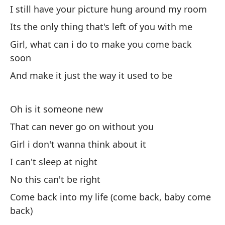
He
I still have your picture hung around my room
co
Its the only thing that's left of you with me
I'
Girl, what can i do to make you come back
soon
Pe
And make it just the way it used to be
Bu
Oh is it someone new
Y 
That can never go on without you
An
Girl i don't wanna think about it
Pa
I can't sleep at night
Se
No this can't be right
Come back into my life (come back, baby come
Y 
back)
An