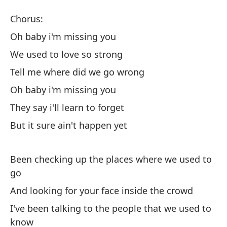
E
Chorus:
Mi
Oh baby i'm missing you
We used to love so strong
Es
Tell me where did we go wrong
Oh
Oh baby i'm missing you
Oh
They say i'll learn to forget
But it sure ain't happen yet
So
We
Been checking up the places where we used to
go
Di
And looking for your face inside the crowd
Te
I've been talking to the people that we used to
Oh
know