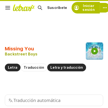
Iniciar
Suscríbete
sesión
Copiar fragmento
Copiar toda la letra
Missing You
Practicar la pronunciación de
Backstreet Boys
Comentar sobre este fragmento
Letra
Traducción
Letra y traducción
Traducción automática