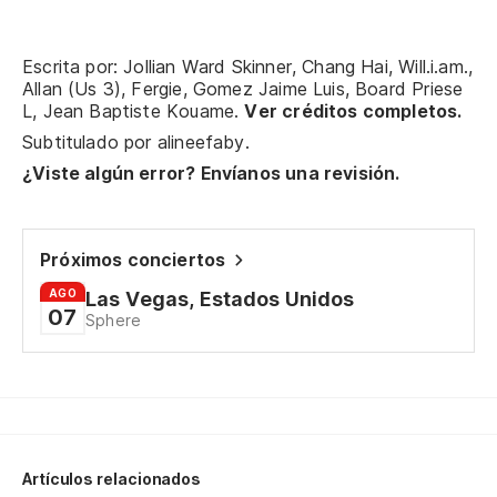
Es
It
Escrita por: Jollian Ward Skinner, Chang Hai, Will.i.am.,
Allan (Us 3), Fergie, Gomez Jaime Luis, Board Priese
Ne
L, Jean Baptiste Kouame.
Ver créditos completos.
pr
Subtitulado por
alineefaby
.
¿Viste algún error? Envíanos una revisión.
Gi
Y 
Próximos conciertos
An
AGO
Las Vegas, Estados Unidos
07
Sphere
Oh
Qu
Th
Artículos relacionados