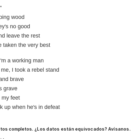
"
pping wood
ney's no good
d leave the rest
 taken the very best
 I'm a working man
 me, I took a rebel stand
 and brave
is grave
 my feet
k up when he's in defeat
itos completos.
¿Los datos están equivocados? Avísanos.