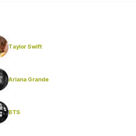
Taylor Swift
Ariana Grande
BTS