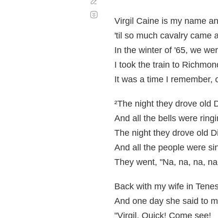
Corregir
Desplazamiento
automático
Virgil Caine is my name and
'til so much cavalry came 
In the winter of '65, we wer
I took the train to Richmond
It was a time I remember, 
²The night they drove old 
And all the bells were ringi
The night they drove old D
And all the people were sin
They went, "Na, na, na, na, 
Back with my wife in Tene
And one day she said to m
"Virgil, Quick! Come see!