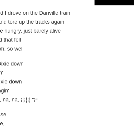
 I drove on the Danville train
and tore up the tracks again
e hungry, just barely alive
 that fell
oh, so well
Dixie down
n'
ixie down
gin'
na, na, ¡¦¡¦¡¦ "¡³
sse
e,