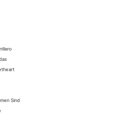
illero
das
etheart
umen Sind
e