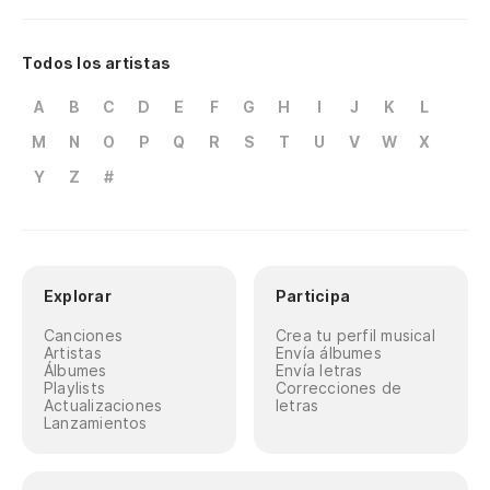
Todos los artistas
A
B
C
D
E
F
G
H
I
J
K
L
M
N
O
P
Q
R
S
T
U
V
W
X
Y
Z
#
Explorar
Participa
Canciones
Crea tu perfil musical
Artistas
Envía álbumes
Álbumes
Envía letras
Playlists
Correcciones de
Actualizaciones
letras
Lanzamientos