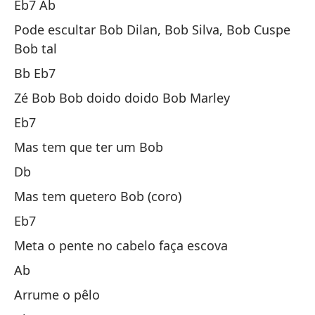
Eb7 Ab
Pu
Cu
Pode escultar Bob Dilan, Bob Silva, Bob Cuspe
Bob tal
Si
Bb Eb7
Zé
Zé Bob Bob doido doido Bob Marley
M
Eb7
Pe
Mas tem que ter um Bob
R
Db
Pe
Mas tem quetero Bob (coro)
M
Eb7
Pe
Meta o pente no cabelo faça escova
La
Ab
Ar
Arrume o pêlo
Si