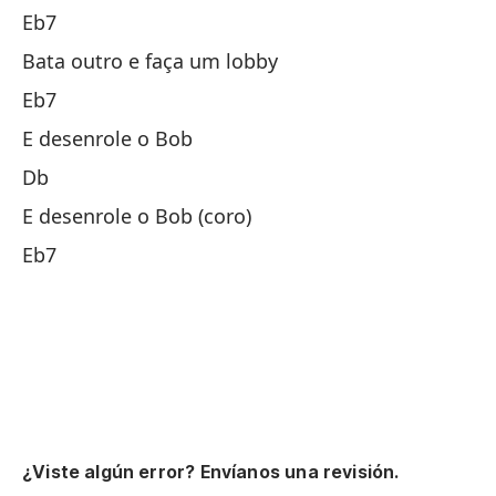
Eb7
Te
Bata outro e faça um lobby
M
Eb7
Y 
E desenrole o Bob
R
Db
Y 
E desenrole o Bob (coro)
Eb7
¿Viste algún error? Envíanos una revisión.