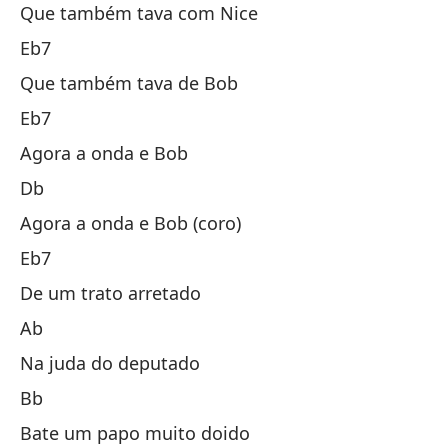
Que também tava com Nice
M
Eb7
Qu
Que também tava de Bob
M
Eb7
Ah
Agora a onda e Bob
R
Db
Ah
Agora a onda e Bob (coro)
M
Eb7
Ha
De um trato arretado
La
Ab
Co
Na juda do deputado
Si
Bb
Te
Bate um papo muito doido
M