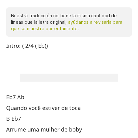
Nuestra traducción no tiene la misma cantidad de
líneas que la letra original,
ayúdanos a revisarla para
que se muestre correctamente.
Intro: ( 2/4 ( Eb))
In
Eb7 Ab
Mi
Quando você estiver de toca
Cu
B Eb7
Si
Arrume uma mulher de boby
Mi