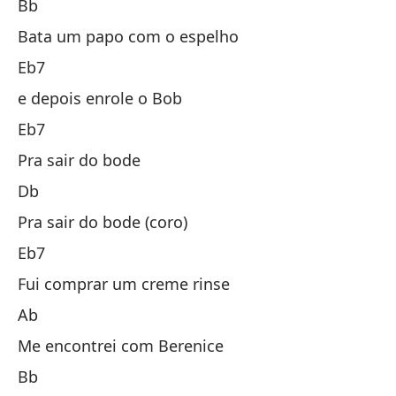
Bb
Ch
Bata um papo com o espelho
M
Eb7
y 
e depois enrole o Bob
M
Eb7
Pa
Pra sair do bode
R
Db
Pa
Pra sair do bode (coro)
M
Eb7
Fu
Fui comprar um creme rinse
La
Ab
Me
Me encontrei com Berenice
Si
Bb
Qu