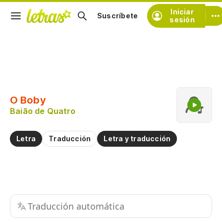
Iniciar
Suscríbete
sesión
Copiar fragmento
Copiar toda la letra
O Boby
Practicar la pronunciación de
Baião de Quatro
Comentar sobre este fragmento
Letra
Traducción
Letra y traducción
Traducción automática