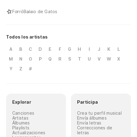
Forró
Balaio de Gatos
Todos los artistas
A
B
C
D
E
F
G
H
I
J
K
L
M
N
O
P
Q
R
S
T
U
V
W
X
Y
Z
#
Explorar
Participa
Canciones
Crea tu perfil musical
Artistas
Envía álbumes
Álbumes
Envía letras
Playlists
Correcciones de
Actualizaciones
letras