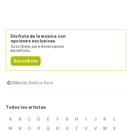
Disfruta de la música con
opciones exclusivas
Suscríbete para desbloquear
beneficios.
Suscríbete
B
Banda Beleza Rara
Todos los artistas
A
B
C
D
E
F
G
H
I
J
K
L
M
N
O
P
Q
R
S
T
U
V
W
X