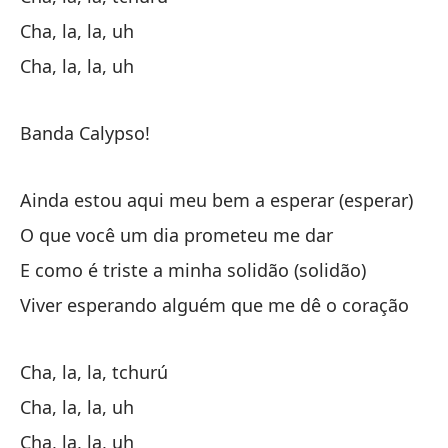
E 
Cha, la, la, uh
Y 
Cha, la, la, uh
E 
Banda Calypso!
Y 
E 
Ainda estou aqui meu bem a esperar (esperar)
Vi
O que você um dia prometeu me dar
Vi
E como é triste a minha solidão (solidão)
Viver esperando alguém que me dê o coração
Ch
Cha, la, la, tchurú
Ch
Cha, la, la, uh
Cha, la, la, uh
Ch