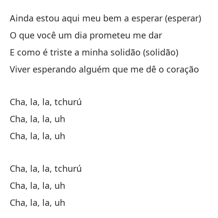
S
Ainda estou aqui meu bem a esperar (esperar)
So
O que você um dia prometeu me dar
E como é triste a minha solidão (solidão)
Aú
Viver esperando alguém que me dê o coração
Ai
Lo
Cha, la, la, tchurú
O 
Cha, la, la, uh
Cha, la, la, uh
Y 
E 
Cha, la, la, tchurú
Vi
Cha, la, la, uh
Vi
Cha, la, la, uh