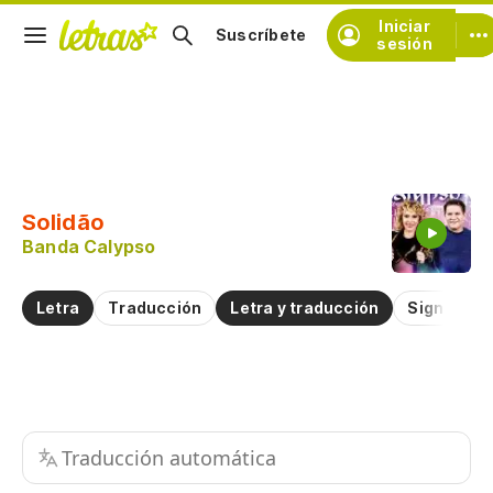
Iniciar
Suscríbete
sesión
Copiar fragmento
Copiar toda la letra
Solidão
Practicar la pronunciación de
Banda Calypso
Comentar sobre este fragmento
Letra
Traducción
Letra y traducción
Significad
Traducción automática