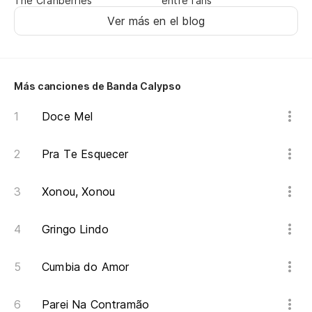
Ch
The Cranberries
entre fans
Ver más en el blog
Ch
Más canciones de Banda Calypso
Ch
Doce Mel
Ch
Pra Te Esquecer
Ch
Xonou, Xonou
Ch
Gringo Lindo
Cumbia do Amor
Ch
Parei Na Contramão