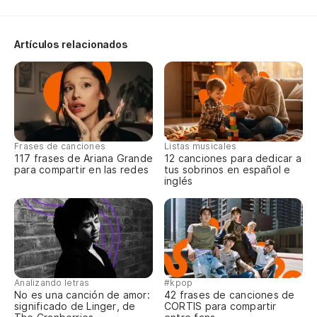
Y 
E 
Artículos relacionados
Vi
Vi
Ch
Frases de canciones
Listas musicales
117 frases de Ariana Grande
12 canciones para dedicar a
para compartir en las redes
tus sobrinos en español e
Ch
inglés
Ch
Ch
Analizando letras
#kpop
No es una canción de amor:
42 frases de canciones de
significado de Linger, de
CORTIS para compartir