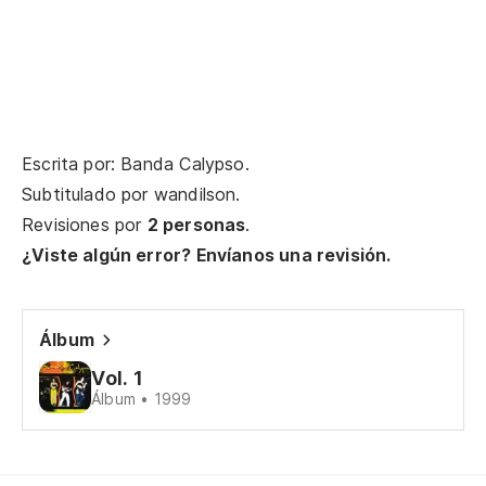
Ch
Ch
Escrita por: Banda Calypso.
Ch
Subtitulado por
wandilson
.
Revisiones por
2 personas
.
Ch
¿Viste algún error? Envíanos una revisión.
Y 
Álbum
E 
Vol. 1
Álbum • 1999
Y 
E 