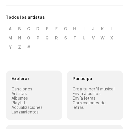
Todos los artistas
A
B
C
D
E
F
G
H
I
J
K
L
M
N
O
P
Q
R
S
T
U
V
W
X
Y
Z
#
Explorar
Participa
Canciones
Crea tu perfil musical
Artistas
Envía álbumes
Álbumes
Envía letras
Playlists
Correcciones de
Actualizaciones
letras
Lanzamientos