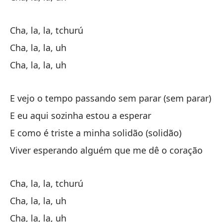
Cha, la, la, tchurú
Cha, la, la, uh
Cha, la, la, uh
Ch
E vejo o tempo passando sem parar (sem parar)
Ch
E eu aqui sozinha estou a esperar
E como é triste a minha solidão (solidão)
Ch
Viver esperando alguém que me dê o coração
¡B
Cha, la, la, tchurú
Cha, la, la, uh
Aú
Cha, la, la, uh