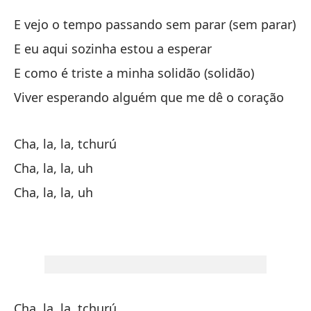
Ch
E vejo o tempo passando sem parar (sem parar)
E eu aqui sozinha estou a esperar
Ch
E como é triste a minha solidão (solidão)
Viver esperando alguém que me dê o coração
Ch
Cha, la, la, tchurú
Ch
Cha, la, la, uh
Cha, la, la, uh
Ch
Ch
Y 
Cha, la, la, tchurú