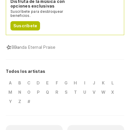
Disfruta de la música con
opciones exclusivas
Suscríbete para desbloquear
beneficios.
Suscríbete
B
Banda Eternal Praise
Todos los artistas
A
B
C
D
E
F
G
H
I
J
K
L
M
N
O
P
Q
R
S
T
U
V
W
X
Y
Z
#