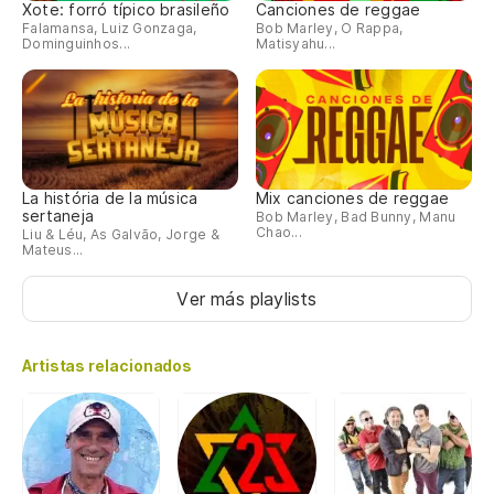
Xote: forró típico brasileño
Canciones de reggae
Falamansa, Luiz Gonzaga,
Bob Marley, O Rappa,
Dominguinhos...
Matisyahu...
La história de la música
Mix canciones de reggae
sertaneja
Bob Marley, Bad Bunny, Manu
Chao...
Liu & Léu, As Galvão, Jorge &
Mateus...
Ver más playlists
Artistas relacionados