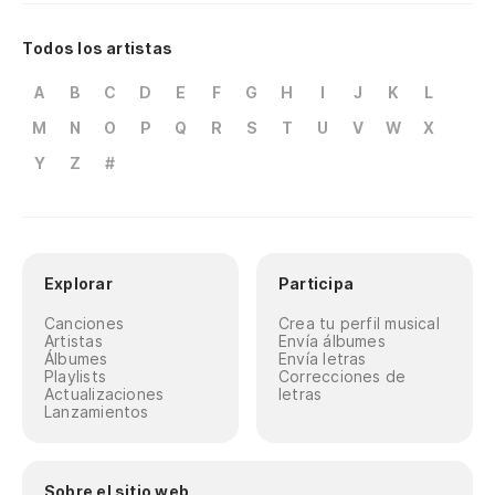
Todos los artistas
A
B
C
D
E
F
G
H
I
J
K
L
M
N
O
P
Q
R
S
T
U
V
W
X
Y
Z
#
Explorar
Participa
Canciones
Crea tu perfil musical
Artistas
Envía álbumes
Álbumes
Envía letras
Playlists
Correcciones de
Actualizaciones
letras
Lanzamientos
Sobre el sitio web