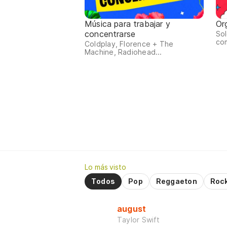
Música para trabajar y
Or
concentrarse
Sol
co
Coldplay, Florence + The
Machine, Radiohead...
Lo más visto
Todos
Pop
Reggaeton
Roc
august
Taylor Swift