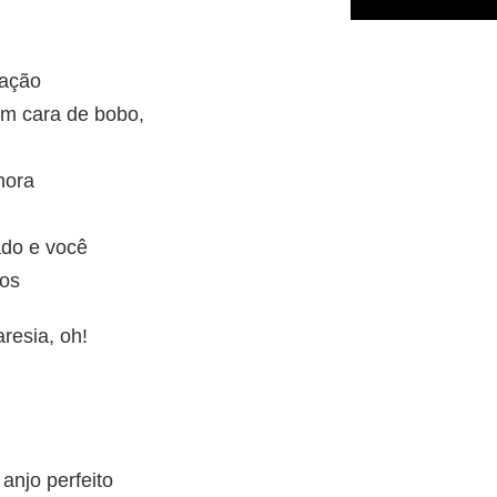
ração
m cara de bobo,
nora
ado e você
os
resia, oh!
anjo perfeito