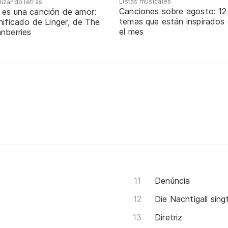
Listas musicales
lizando letras
Canciones sobre agosto: 12
 es una canción de amor:
temas que están inspirados
nificado de Linger, de The
el mes
nberries
Denúncia
Die Nachtigall sing
Diretriz