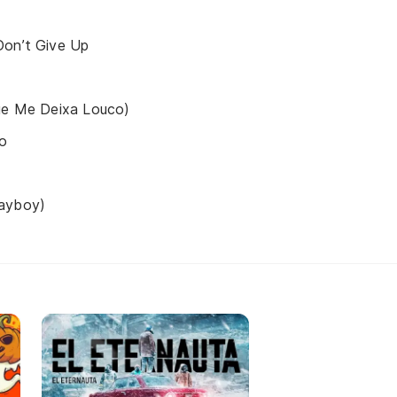
Don’t Give Up
que Me Deixa Louco)
o
layboy)