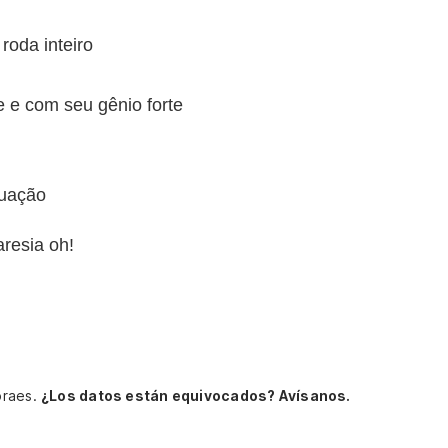
roda inteiro
 e com seu gênio forte
tuação
resia oh!
oraes.
¿Los datos están equivocados? Avísanos.