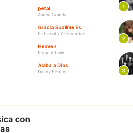
petal
Ariana Grande
Gracia Sublime Es
En Espiritu Y En Verdad
Heaven
Bryan Adams
Alaba a Dios
Danny Berrios
sica con
vas