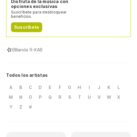
Disfruta de la música con
opciones exclusivas
Suscríbete para desbloquear
beneficios.
Suscríbete
B
Banda R-KAB
Todos los artistas
A
B
C
D
E
F
G
H
I
J
K
L
M
N
O
P
Q
R
S
T
U
V
W
X
Y
Z
#