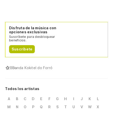
Disfruta de la música con
opciones exclusivas
Suscríbete para desbloquear
beneficios.
Suscríbete
B
Banda Kokitel do Forró
Todos los artistas
A
B
C
D
E
F
G
H
I
J
K
L
M
N
O
P
Q
R
S
T
U
V
W
X