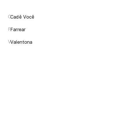
C
Cadê Você
F
Farrear
V
Valentona