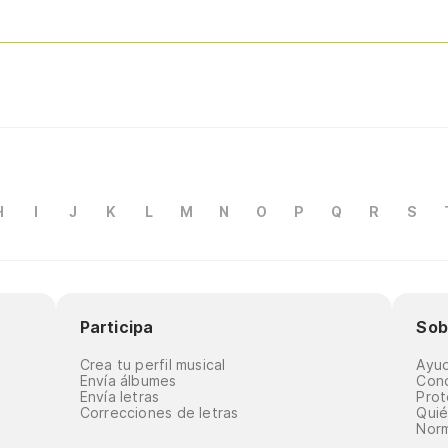
H
I
J
K
L
M
N
O
P
Q
R
S
Participa
Sob
Crea tu perfil musical
Ayu
Envía álbumes
Cond
Envía letras
Prot
Correcciones de letras
Qui
Norm