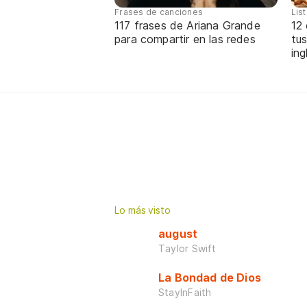
Frases de canciones
Lis
117 frases de Ariana Grande
12
para compartir en las redes
tus
ing
Lo más visto
august
Taylor Swift
La Bondad de Dios
StayInFaith