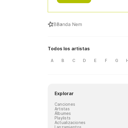
B
Banda Nem
Todos los artistas
A
B
C
D
E
F
G
Explorar
Canciones
Artistas
Álbumes
Playlists
Actualizaciones
Lanzamientos