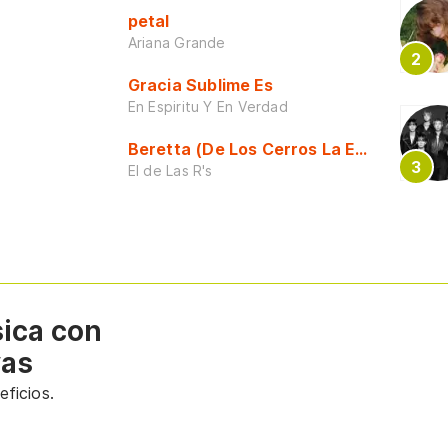
petal
Ariana Grande
Gracia Sublime Es
En Espiritu Y En Verdad
Beretta (De Los Cerros La Escuela)
El de Las R's
sica con
vas
ficios.