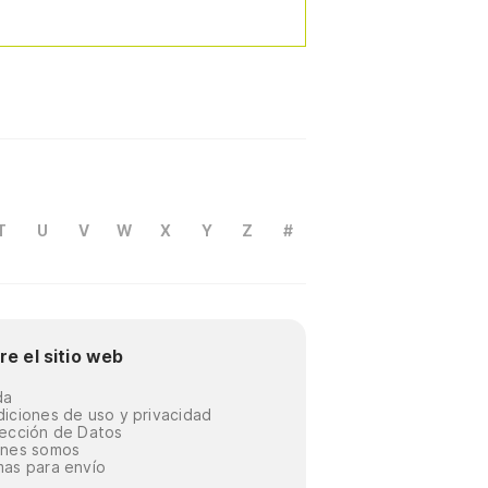
T
U
V
W
X
Y
Z
#
re el sitio web
da
iciones de uso y privacidad
ección de Datos
énes somos
as para envío