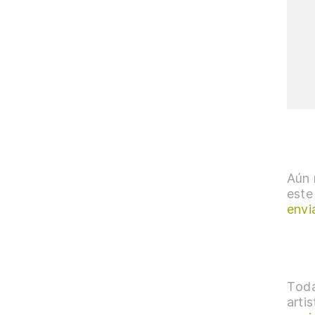
Aún 
este
envi
Toda
arti