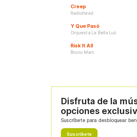
Creep
Radiohead
Y Que Pasó
Orquesta La Bella Luz
Risk It All
Bruno Mars
Disfruta de la mú
opciones exclusi
Suscríbete para desbloquear bene
Suscríbete