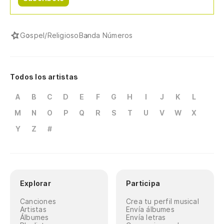
Gospel/Religioso
Banda Números
Todos los artistas
A
B
C
D
E
F
G
H
I
J
K
L
M
N
O
P
Q
R
S
T
U
V
W
X
Y
Z
#
Explorar
Participa
Canciones
Crea tu perfil musical
Artistas
Envía álbumes
Álbumes
Envía letras