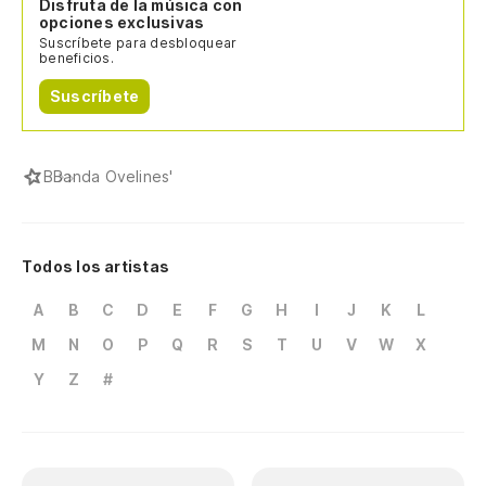
Disfruta de la música con
opciones exclusivas
Suscríbete para desbloquear
beneficios.
Suscríbete
B
Banda Ovelines'
Todos los artistas
A
B
C
D
E
F
G
H
I
J
K
L
M
N
O
P
Q
R
S
T
U
V
W
X
Y
Z
#