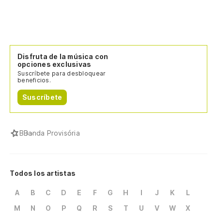
Disfruta de la música con
opciones exclusivas
Suscríbete para desbloquear
beneficios.
Suscríbete
B
Banda Provisória
Todos los artistas
A
B
C
D
E
F
G
H
I
J
K
L
M
N
O
P
Q
R
S
T
U
V
W
X