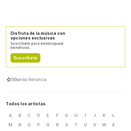
Disfruta de la música con
opciones exclusivas
Suscríbete para desbloquear
beneficios.
Suscríbete
B
Banda Renúncia
Todos los artistas
A
B
C
D
E
F
G
H
I
J
K
L
M
N
O
P
Q
R
S
T
U
V
W
X