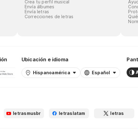
Crea tu perfil musical
Ayu
Envía álbumes
Cond
Envía letras
Prot
Correcciones de letras
Qui
Norm
ión
Ubicación e idioma
Pant
Hispanoamérica
Español
letrasmusbr
letraslatam
letras