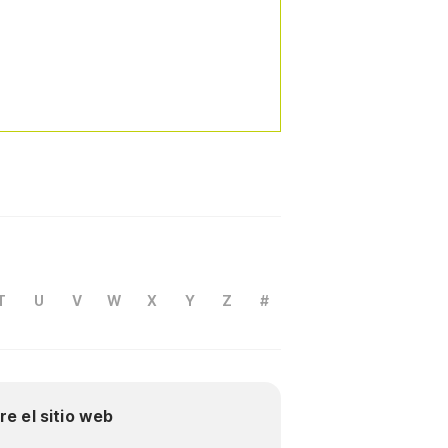
T
U
V
W
X
Y
Z
#
re el sitio web