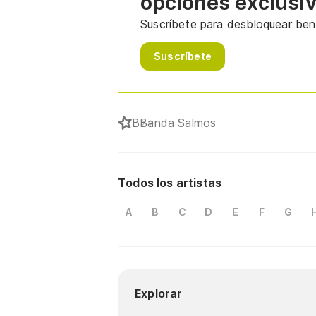
opciones exclusi
Suscríbete para desbloquear bene
Suscríbete
B
Banda Salmos
Todos los artistas
A
B
C
D
E
F
G
Explorar