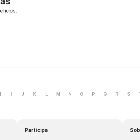
vas
ficios.
H
I
J
K
L
M
N
O
P
Q
R
S
Participa
Sob