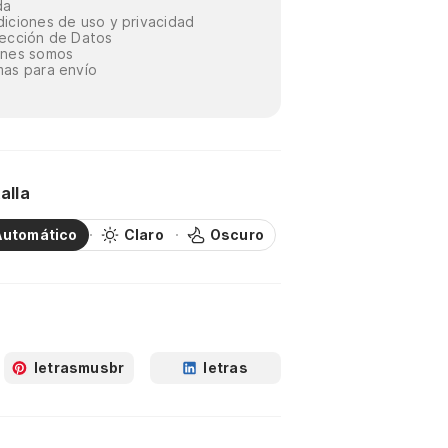
da
iciones de uso y privacidad
ección de Datos
énes somos
as para envío
alla
Automático
Claro
Oscuro
letrasmusbr
letras