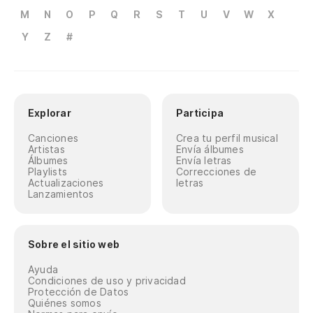
M
N
O
P
Q
R
S
T
U
V
W
X
Y
Z
#
Explorar
Participa
Canciones
Crea tu perfil musical
Artistas
Envía álbumes
Álbumes
Envía letras
Playlists
Correcciones de
Actualizaciones
letras
Lanzamientos
Sobre el sitio web
Ayuda
Condiciones de uso y privacidad
Protección de Datos
Quiénes somos