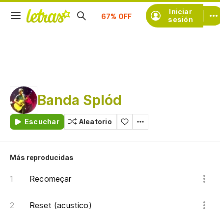
Iniciar
Suscríbete
sesión
Banda Splód
Escuchar
Aleatorio
Más reproducidas
Recomeçar
Reset (acustico)