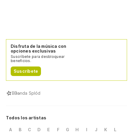
Disfruta de la música con
opciones exclusivas
Suscríbete para desbloquear
beneficios.
Suscríbete
B
Banda Splód
Todos los artistas
A
B
C
D
E
F
G
H
I
J
K
L