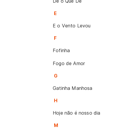
Dê o Que Dé
E
E o Vento Levou
F
Fofinha
Fogo de Amor
G
Gatinha Manhosa
H
Hoje não é nosso dia
M