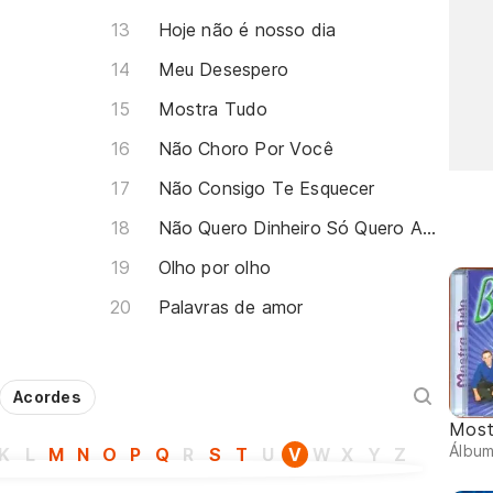
Hoje não é nosso dia
Meu Desespero
Mostra Tudo
Não Choro Por Você
Não Consigo Te Esquecer
Não Quero Dinheiro Só Quero Amar
Olho por olho
Palavras de amor
Acordes
Most
Álbu
K
L
M
N
O
P
Q
R
S
T
U
V
W
X
Y
Z