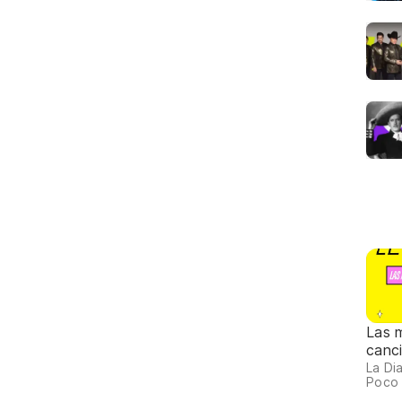
Las 
canc
La Dia
Poco