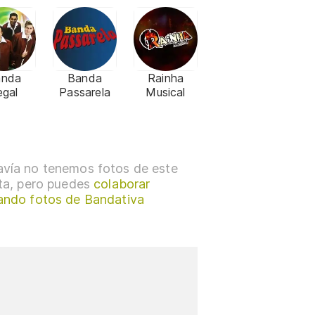
anda
Banda
Rainha
egal
Passarela
Musical
vía no tenemos fotos de este
sta, pero puedes
colaborar
ando fotos de Bandativa