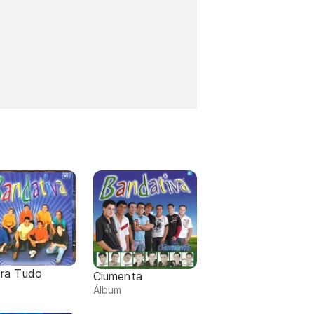
ra Tudo
Ciumenta
m
Álbum