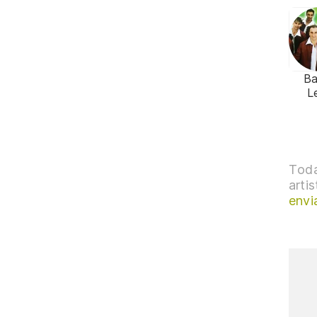
B
L
Toda
arti
envi