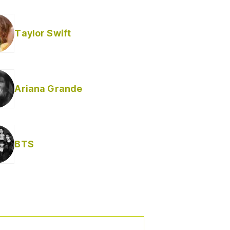
Taylor Swift
Ariana Grande
BTS