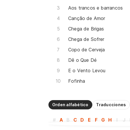
Aos trancos e barrancos
Canção de Amor
Chega de Brigas
Chega de Sofrer
Copo de Cerveja
Dê o Que Dé
E o Vento Levou
Fofinha
Orden alfabético
Traducciones
#
A
B
C
D
E
F
G
H
I
J