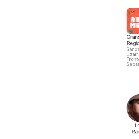
Grand
Regi
Banda
Lizár
Front
Sebas
L
Ra