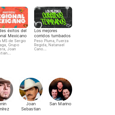
es éxitos del
Los mejores
onal Mexicano
corridos tumbados
 MS de Sergio
Peso Pluma, Fuerza
raga, Grupo
Regida, Natanael
era, Joan
Cano...
tian...
enin
Joan
San Marino
mírez
Sebastian