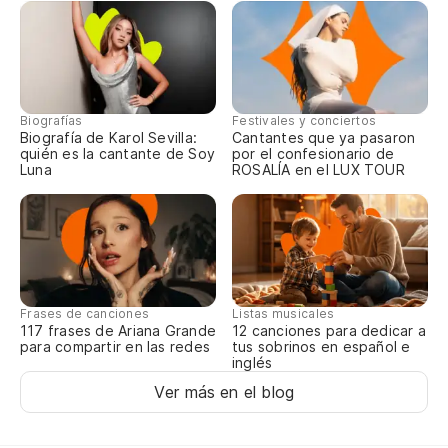
am
na
ba
pe
do
Biografías
Festivales y conciertos
ro
Biografía de Karol Sevilla:
Cantantes que ya pasaron
no
quién es la cantante de Soy
por el confesionario de
Luna
ROSALÍA en el LUX TOUR
co
me
pl
ma
la
es
m&
Frases de canciones
Listas musicales
117 frases de Ariana Grande
12 canciones para dedicar a
co
para compartir en las redes
tus sobrinos en español e
to
inglés
ma
Ver más en el blog
pu
no