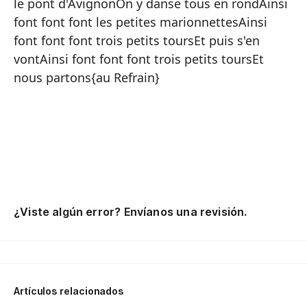
la
le pont d'AvignonOn y danse tous en rondAinsi
ha
font font font les petites marionnettesAinsi
qu
font font font trois petits toursEt puis s'en
co
vontAinsi font font font trois petits toursEt
nous partons{au Refrain}
{R
ch
fr
no
la
jo
tr
de
eu
¿Viste algún error? Envíanos una revisión.
Fr
bo
Re
do
Artículos relacionados
ma