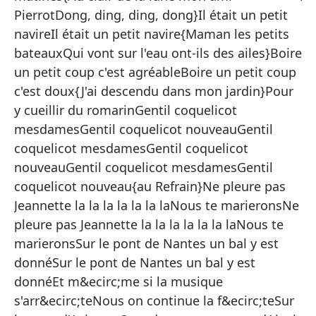
so
PierrotDong, ding, ding, dong}Il était un petit
am
navireIl était un petit navire{Maman les petits
er
bateauxQui vont sur l'eau ont-ils des ailes}Boire
{M
un petit coup c'est agréableBoire un petit coup
ag
c'est doux{J'ai descendu dans mon jardin}Pour
ti
y cueillir du romarinGentil coquelicot
Ro
mesdamesGentil coquelicot nouveauGentil
N
coquelicot mesdamesGentil coquelicot
P
nouveauGentil coquelicot mesdamesGentil
N
coquelicot nouveau{au Refrain}Ne pleure pas
th
Jeannette la la la la la la laNous te marieronsNe
En
pleure pas Jeannette la la la la la la laNous te
pu
marieronsSur le pont de Nantes un bal y est
de
donnéSur le pont de Nantes un bal y est
Na
donnéEt m&ecirc;me si la musique
Av
s'arr&ecirc;teNous on continue la f&ecirc;teSur