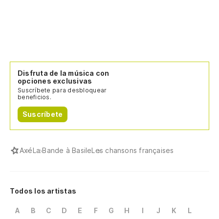
Disfruta de la música con
opciones exclusivas
Suscríbete para desbloquear
beneficios.
Suscríbete
Axé
La Bande à Basile
Les chansons françaises
Todos los artistas
A
B
C
D
E
F
G
H
I
J
K
L