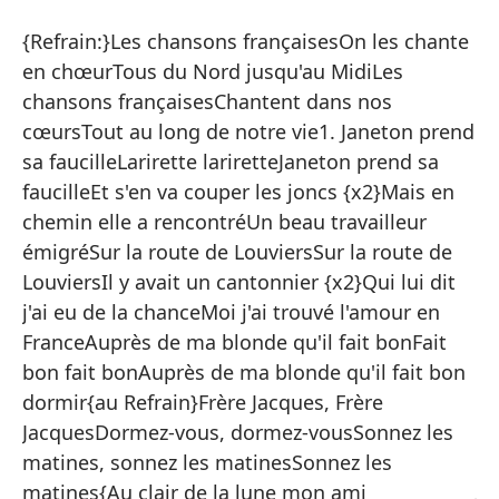
Ca
{Refrain:}Les chansons françaisesOn les chante
Le
en chœurTous du Nord jusqu'au MidiLes
chansons françaisesChantent dans nos
Ch
cœursTout au long de notre vie1. Janeton prend
Ch
sa faucilleLarirette lariretteJaneton prend sa
de
faucilleEt s'en va couper les joncs {x2}Mais en
la
chemin elle a rencontréUn beau travailleur
Ar
émigréSur la route de LouviersSur la route de
co
LouviersIl y avait un cantonnier {x2}Qui lui dit
co
j'ai eu de la chanceMoi j'ai trouvé l'amour en
ca
FranceAuprès de ma blonde qu'il fait bonFait
un
bon fait bonAuprès de ma blonde qu'il fait bon
en
dormir{au Refrain}Frère Jacques, Frère
es
JacquesDormez-vous, dormez-vousSonnez les
el
matines, sonnez les matinesSonnez les
Ja
matines{Au clair de la lune mon ami