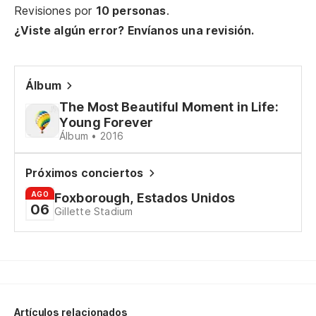
Po
Revisiones por
10 personas
.
Fo
¿Viste algún error? Envíanos una revisión.
Fo
(S
Álbum
(꿈
The Most Beautiful Moment in Life:
Young Forever
(k
Álbum • 2016
Po
Próximos conciertos
jó
AGO
Foxborough, Estados Unidos
Fo
06
Gillette Stadium
Fo
Po
Fo
Artículos relacionados