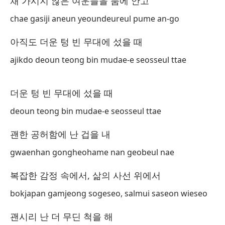
채 가시지 않은 여운들을 품에 안고
gw
chae gasiji aneun yeoundeureul pume an-go
Pe
아직도 더운 텅 빈 무대에 섰을 때
그
ajikdo deoun teong bin mudae-e seosseul ttae
ge
Po
더운 텅 빈 무대에 섰을 때
de
deoun teong bin mudae-e seosseul ttae
누
괜한 공허함에 난 겁을 내
nu
gwaenhan gongheohame nan geobeul nae
Me
채
복잡한 감정 속에서, 삶의 사선 위에서
ch
bokjapan gamjeong sogeseo, salmui saseon wieseo
Cu
괜시리 난 더 무딘 척을 해