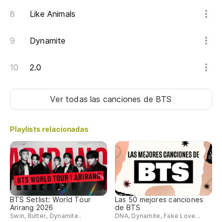
끝
Like Animals
kk
Dynamite
Po
2.0
Fo
Fo
Ver todas las canciones
de BTS
Lo
나
Playlists relacionadas
na
Pa
헤
BTS Setlist: World Tour
Las 50 mejores canciones
he
Arirang 2026
de BTS
Swin, Butter, Dynamite..
DNA, Dynamite, Fake Love...