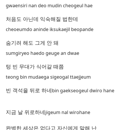
to
gwaensiri nan deo mudin cheogeul hae
아
처음도 아닌데 익숙해질 법한데
aj
cheoeumdo aninde iksukaejil beopande
Cu
숨기려 해도 그게 안 돼
더
sumgiryeo haedo geuge an dwae
de
텅 빈 무대가 식어갈 때쯤
Le
teong bin mudaega sigeogal ttaejjeum
괜
빈 객석을 뒤로 하네
bin gaekseogeul dwiro hane
gw
De
지금 날 위로하네
lí
jigeum nal wirohane
복
완벽한 세상은 없다고 자신에게 말해 난