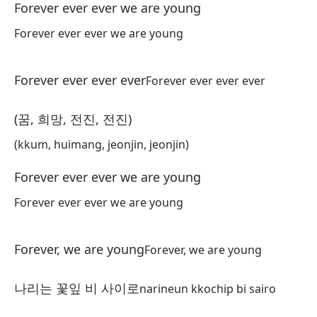
Forever ever ever we are young
ne
Forever ever ever we are young
In
si
Forever ever ever ever
Forever ever ever ever
영
ye
(꿈, 희망, 전진, 전진)
Yo
(kkum, huimang, jeonjin, jeonjin)
난
Forever ever ever we are young
na
Forever ever ever we are young
Al
오
Forever, we are young
Forever, we are young
on
나리는 꽃잎 비 사이로
narineun kkochip bi sairo
So