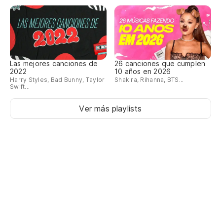
Po
Fo
Fo
In
Las mejores canciones de
26 canciones que cumplen
2022
10 años en 2026
넘
Harry Styles, Bad Bunny, Taylor
Shakira, Rihanna, BTS...
Swift...
ne
Ver más playlists
Se
끝
kk