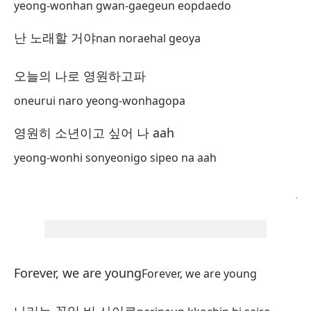
yeong-wonhan gwan-gaegeun eopdaedo
te
난 노래할 거야
nan noraehal geoya
No
오늘의 나로 영원하고파
빈
bi
oneurui naro yeong-wonhagopa
영원히 소년이고 싶어 나 aah
In
yeong-wonhi sonyeonigo sipeo na aah
지
ji
Me
pe
완
Forever, we are young
Forever, we are young
wa
na