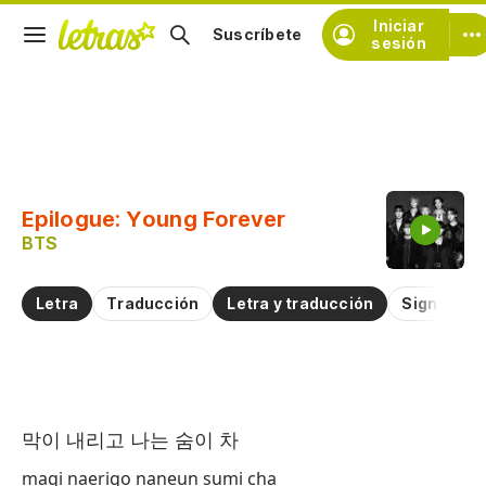
Iniciar
Suscríbete
sesión
Copiar fragmento
Copiar toda la letra
Epilogue: Young Forever
Practicar la pronunciación de
BTS
Comentar sobre este fragmento
Letra
Traducción
Letra y traducción
Significad
Ep
막이 내리고 나는 숨이 차
Ep
magi naerigo naneun sumi cha