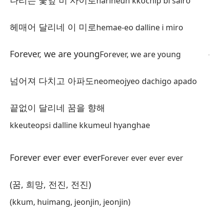
나리는 꽃잎 비 사이로
narineun kkochip bi sairo
Pe
헤매어 달리네 이 미로
hemae-eo dalline i miro
점
je
Forever, we are young
Forever, we are young
Es
넘어져 다치고 아파도
neomeojyeo dachigo apado
언
eo
끝없이 달리네 꿈을 향해
ba
kkeuteopsi dalline kkumeul hyanghae
Me
이
Forever ever ever ever
Forever ever ever ever
ir
(꿈, 희망, 전진, 전진)
El
(kkum, huimang, jeonjin, jeonjin)
네