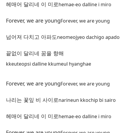
영
헤매어 달리네 이 미로
hemae-eo dalline i miro
ye
Forever, we are young
Forever, we are young
넘어져 다치고 아파도
neomeojyeo dachigo apado
끝없이 달리네 꿈을 향해
Po
kkeuteopsi dalline kkumeul hyanghae
Fo
Fo
Forever, we are young
Forever, we are young
Lo
나리는 꽃잎 비 사이로
narineun kkochip bi sairo
나
na
헤매어 달리네 이 미로
hemae-eo dalline i miro
Pa
Forever, we are young
Forever, we are young