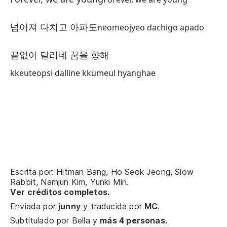
헤
he
넘어져 다치고 아파도
neomeojyeo dachigo apado
Po
끝없이 달리네 꿈을 향해
Fo
kkeuteopsi dalline kkumeul hyanghae
Fo
In
넘
ne
Se
Escrita por: Hitman Bang, Ho Seok Jeong, Slow
끝
Rabbit, Namjun Kim, Yunki Min.
Ver créditos completos.
kk
Enviada por
junny
y traducida por
MC
.
Subtitulado por
Bella
y
más 4 personas.