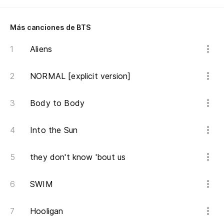
나
na
Más canciones de BTS
Pa
Aliens
헤
NORMAL [explicit version]
he
Body to Body
Po
Fo
Into the Sun
Fo
they don't know 'bout us
In
넘
SWIM
ne
Hooligan
Se