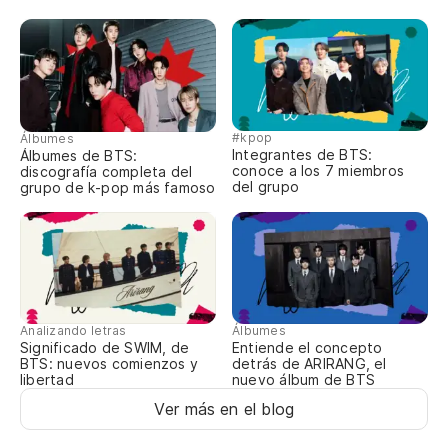
Fo
(S
(꿈
(k
#kpop
Álbumes
Integrantes de BTS:
Álbumes de BTS:
Po
conoce a los 7 miembros
discografía completa del
jó
del grupo
grupo de k-pop más famoso
Fo
Fo
Po
Analizando letras
Álbumes
Significado de SWIM, de
Entiende el concepto
Fo
BTS: nuevos comienzos y
detrás de ARIRANG, el
libertad
nuevo álbum de BTS
Fo
Ver más en el blog
Lo