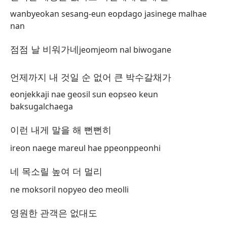
bo
wanbyeokan sesang-eun eopdago jasinege malhae
So
nan
괜
점점 날 비워가네
jeomjeom nal biwogane
gw
언제까지 내 것일 순 없어 큰 박수갈채가
Es
eonjekkaji nae geosil sun eopseo keun
ac
baksugalchaega
처
이런 내게 말을 해 뻔뻔히
ch
ireon naege mareul hae ppeonppeonhi
In
숨
네 목소릴 높여 더 멀리
su
ne moksoril nopyeo deo meolli
Cu
영원한 관객은 없대도
텅