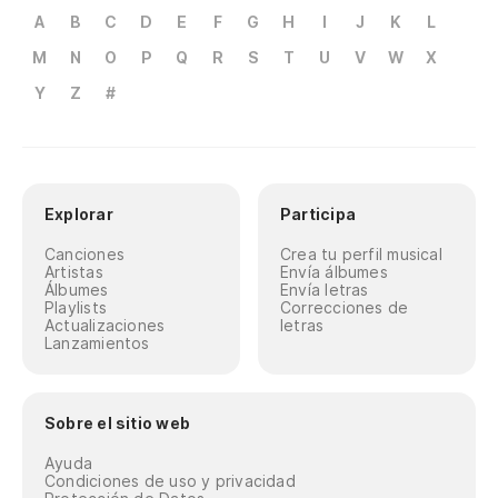
A
B
C
D
E
F
G
H
I
J
K
L
M
N
O
P
Q
R
S
T
U
V
W
X
Y
Z
#
Explorar
Participa
Canciones
Crea tu perfil musical
Artistas
Envía álbumes
Álbumes
Envía letras
Playlists
Correcciones de
Actualizaciones
letras
Lanzamientos
Sobre el sitio web
Ayuda
Condiciones de uso y privacidad