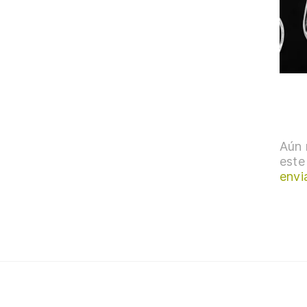
Aún 
este
envi