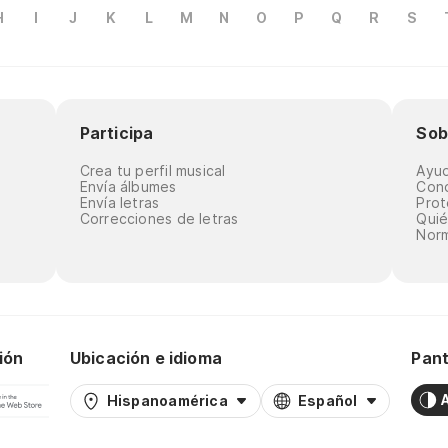
H
I
J
K
L
M
N
O
P
Q
R
S
Participa
Sob
Crea tu perfil musical
Ayu
Envía álbumes
Cond
Envía letras
Prot
Correcciones de letras
Qui
Norm
ión
Ubicación e idioma
Pant
Hispanoamérica
Español