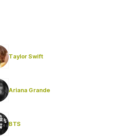
Taylor Swift
Ariana Grande
BTS