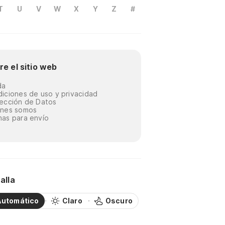
T
U
V
W
X
Y
Z
#
re el sitio web
da
iciones de uso y privacidad
ección de Datos
énes somos
as para envío
alla
Automático
Claro
Oscuro