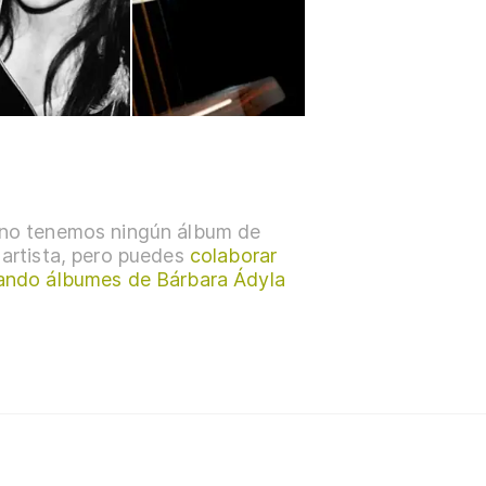
no tenemos ningún álbum de
 artista, pero puedes
colaborar
ando álbumes de Bárbara Ádyla