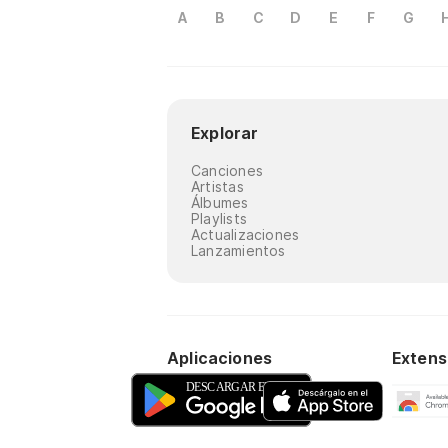
A
B
C
D
E
F
G
Explorar
Canciones
Artistas
Álbumes
Playlists
Actualizaciones
Lanzamientos
Aplicaciones
Extens