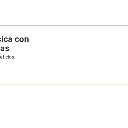
sica con
vas
ficios.