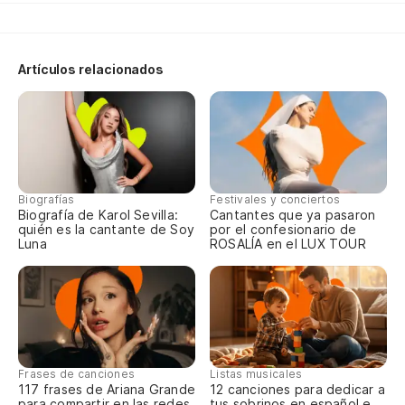
To
En
Artículos relacionados
Qu
El
Qu
Vo
Biografías
Festivales y conciertos
Al
Biografía de Karol Sevilla:
Cantantes que ya pasaron
quién es la cantante de Soy
por el confesionario de
Y 
Luna
ROSALÍA en el LUX TOUR
Co
He
Pa
{E
Frases de canciones
Listas musicales
117 frases de Ariana Grande
12 canciones para dedicar a
para compartir en las redes
tus sobrinos en español e