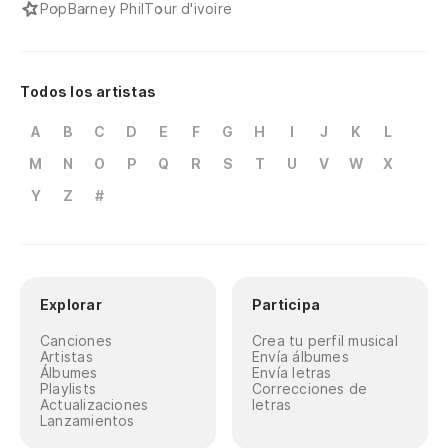
Pop
Barney Phil
Tour d'ivoire
Todos los artistas
A
B
C
D
E
F
G
H
I
J
K
L
M
N
O
P
Q
R
S
T
U
V
W
X
Y
Z
#
Explorar
Participa
Canciones
Crea tu perfil musical
Artistas
Envía álbumes
Álbumes
Envía letras
Playlists
Correcciones de
Actualizaciones
letras
Lanzamientos