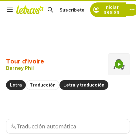
Iniciar
Suscríbete
sesión
Copiar fragmento
Copiar toda la letra
Tour d'ivoire
Practicar la pronunciación de
Barney Phil
Comentar sobre este fragmento
Letra
Traducción
Letra y traducción
Traducción automática