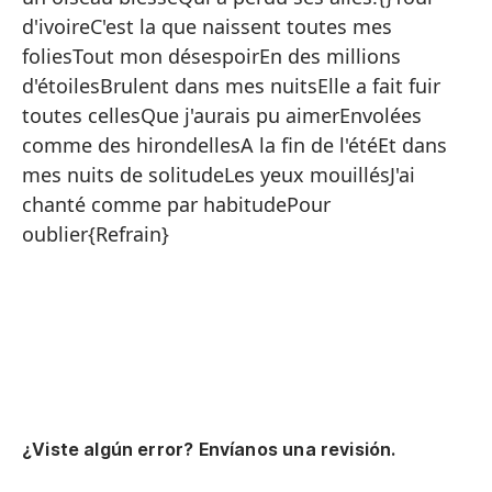
Ha
d'ivoireC'est la que naissent toutes mes
No
foliesTout mon désespoirEn des millions
d'étoilesBrulent dans mes nuitsElle a fait fuir
Nu
toutes cellesQue j'aurais pu aimerEnvolées
Sé
comme des hirondellesA la fin de l'étéEt dans
De
mes nuits de solitudeLes yeux mouillésJ'ai
chanté comme par habitudePour
{E
oublier{Refrain}
To
Mi
Me
Co
Qu
{}
¿Viste algún error? Envíanos una revisión.
Es