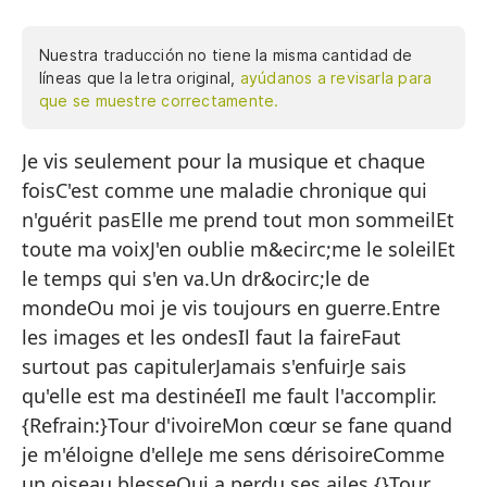
Nuestra traducción no tiene la misma cantidad de
líneas que la letra original,
ayúdanos a revisarla para
que se muestre correctamente.
Je vis seulement pour la musique et chaque
Vi
foisC'est comme une maladie chronique qui
Es
n'guérit pasElle me prend tout mon sommeilEt
Me
toute ma voixJ'en oublie m&ecirc;me le soleilEt
Y 
le temps qui s'en va.Un dr&ocirc;le de
mondeOu moi je vis toujours en guerre.Entre
In
les images et les ondesIl faut la faireFaut
Y 
surtout pas capitulerJamais s'enfuirJe sais
U
qu'elle est ma destinéeIl me fault l'accomplir.
{Refrain:}Tour d'ivoireMon cœur se fane quand
Do
je m'éloigne d'elleJe me sens dérisoireComme
En
un oiseau blesseQui a perdu ses ailes.{}Tour