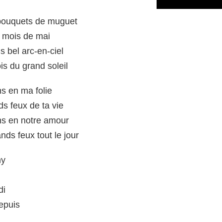
es bouquets de muguet
i mois de mai
lus bel arc-en-ciel
is du grand soleil
ns en ma folie
ds feux de ta vie
ns en notre amour
nds feux tout le jour
hy
di
epuis