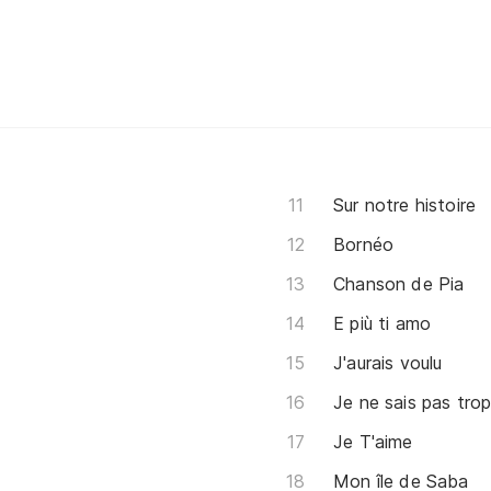
Sur notre histoire
Bornéo
Chanson de Pia
E più ti amo
J'aurais voulu
Je ne sais pas tro
Je T'aime
Mon île de Saba