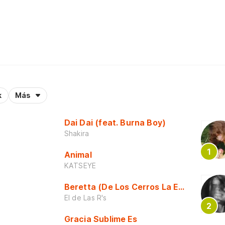
k
Más
Dai Dai (feat. Burna Boy)
Shakira
Animal
KATSEYE
Beretta (De Los Cerros La Escuela)
El de Las R's
Gracia Sublime Es