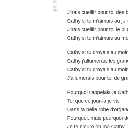
Corregir
Desplazamiento
automático
J'irais cueillir pour toi d
Cathy si tu m'aimais au jol
J'irais cueillir pour toi le p
Cathy si tu m'aimais au mo
Cathy si tu croyais au moi
Cathy j'allumerais les gran
Cathy si tu croyais au moi
J'allumerais pour toi de gra
Pourquoi t'appelais-je Cat
Toi que ce jour-là je vis
Dans ta belle robe d'organ
Pourquoi, mais pourquoi d
Je te pleure oh ma Cathy