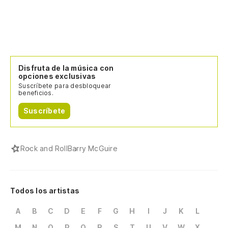
Disfruta de la música con
opciones exclusivas
Suscríbete para desbloquear
beneficios.
Suscríbete
Rock and Roll
Barry McGuire
Todos los artistas
A
B
C
D
E
F
G
H
I
J
K
L
M
N
O
P
Q
R
S
T
U
V
W
X