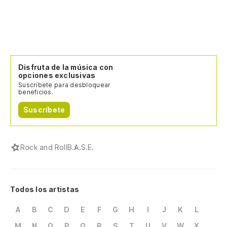
Disfruta de la música con
opciones exclusivas
Suscríbete para desbloquear
beneficios.
Suscríbete
Rock and Roll
B.A.S.E.
Todos los artistas
A
B
C
D
E
F
G
H
I
J
K
L
M
N
O
P
Q
R
S
T
U
V
W
X