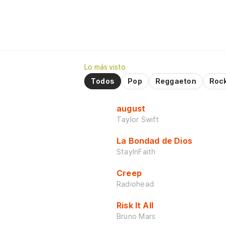
Lo más visto
Todos
Pop
Reggaeton
Roc
august
Taylor Swift
La Bondad de Dios
StayInFaith
Creep
Radiohead
Risk It All
Bruno Mars