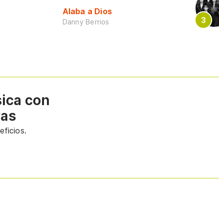
Alaba a Dios
Danny Berrios
sica con
vas
ficios.