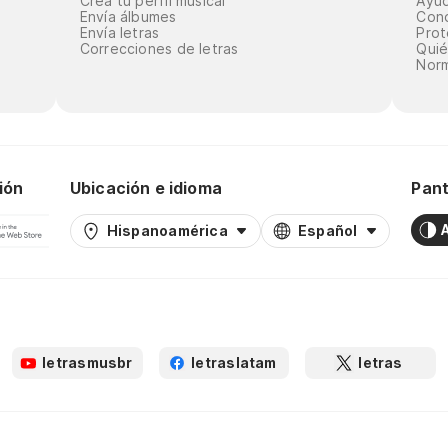
Crea tu perfil musical
Ayu
Envía álbumes
Cond
Envía letras
Prot
Correcciones de letras
Qui
Norm
ión
Ubicación e idioma
Pant
Hispanoamérica
Español
letrasmusbr
letraslatam
letras