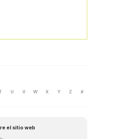
T
U
V
W
X
Y
Z
#
re el sitio web