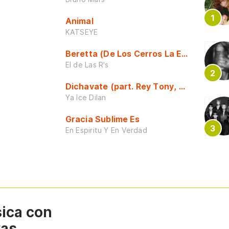
Animal
KATSEYE
Beretta (De Los Cerros La Escuela)
El de Las R's
Dichavate (part. Rey Tony, Dj Honda y 
Ya Ice Dilan
Gracia Sublime Es
En Espiritu Y En Verdad
sica con
vas