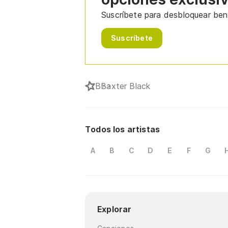
Suscríbete para desbloquear bene
Suscríbete
B
Baxter Black
Todos los artistas
A
B
C
D
E
F
G
Explorar