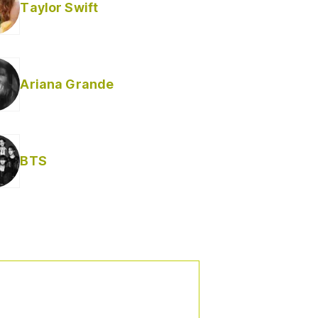
Taylor Swift
Ariana Grande
Helabusador) [explícita]
BTS