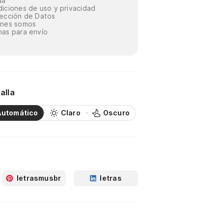
da
iciones de uso y privacidad
ección de Datos
énes somos
as para envío
alla
Automático
Claro
Oscuro
letrasmusbr
letras