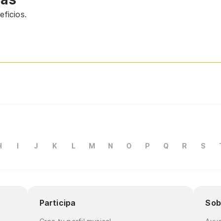
ficios.
H
I
J
K
L
M
N
O
P
Q
R
S
Participa
Sob