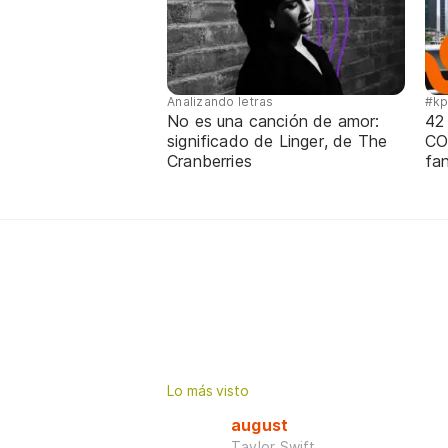
Analizando letras
#k
No es una canción de amor:
42
significado de Linger, de The
CO
Cranberries
fa
Lo más visto
august
Taylor Swift