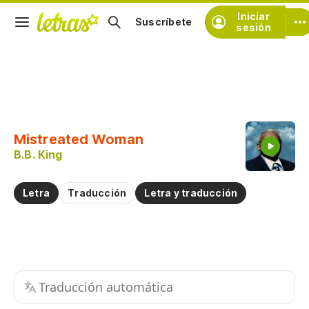
Iniciar
Suscríbete
sesión
Copiar fragmento
Copiar toda la letra
Mistreated Woman
Practicar la pronunciación de
B.B. King
Comentar sobre este fragmento
Letra
Traducción
Letra y traducción
Traducción automática