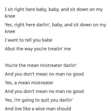
M
I sit right here baby, baby, and sit down on my
M
knee
Yes, right here darlin', baby, and sit down on my
Me
knee
ro
I want to tell you babe
I 
Abut the way you're treatin' me
Sí
ro
You're the mean mistreater darlin'
Ye
And you don't mean no man no good
Yes, a mean mistreater
Qu
And you don't mean no man no good
So
Yes, i'm going to quit you darlin'
Ab
And live like a wise man should