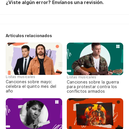
¿Viste algún error? Envíanos una revisión.
Y 
An
Artículos relacionados
Sí
Ye
Y 
An
Listas musicales
Listas musicales
Canciones sobre mayo:
Canciones sobre la guerra
celebra el quinto mes del
para protestar contra los
Bu
año
conflictos armados
We
Y 
An