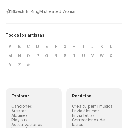
Blues
B.B. King
Mistreated Woman
Todos los artistas
A
B
C
D
E
F
G
H
I
J
K
L
M
N
O
P
Q
R
S
T
U
V
W
X
Y
Z
#
Explorar
Participa
Canciones
Crea tu perfil musical
Artistas
Envía álbumes
Álbumes
Envía letras
Playlists
Correcciones de
Actualizaciones
letras