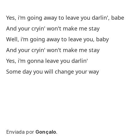
Er
Yes, i'm going away to leave you darlin', babe
Yo
And your cryin' won't make me stay
Well, i'm going away to leave you, baby
Y 
And your cryin' won't make me stay
An
Yes, i'm gonna leave you darlin'
Sí
Some day you will change your way
Ye
Y 
An
Sí
Enviada por
Gonçalo
.
Ye