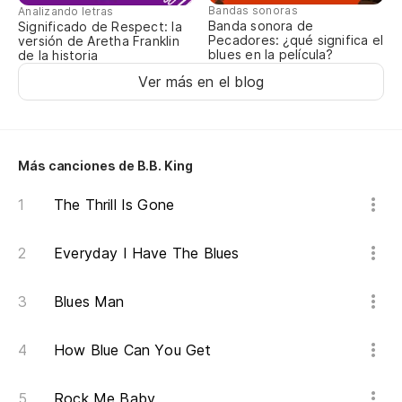
Bandas sonoras
Analizando letras
Banda sonora de
Significado de Respect: la
Sí
Pecadores: ¿qué significa el
versión de Aretha Franklin
blues en la película?
de la historia
Ye
Ver más en el blog
Al
So
Más canciones de B.B. King
The Thrill Is Gone
Everyday I Have The Blues
Blues Man
How Blue Can You Get
Rock Me Baby