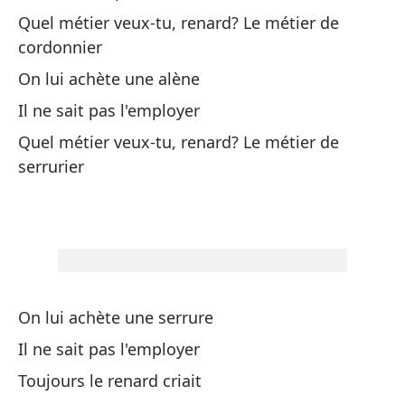
Quel métier veux-tu, renard? Le métier de
¿Q
cordonnier
ca
On lui achète une alène
Qu
Il ne sait pas l'employer
Quel métier veux-tu, renard? Le métier de
Le
serrurier
No
Si
Qu
On lui achète une serrure
Il ne sait pas l'employer
Qu
Toujours le renard criait
¿Q