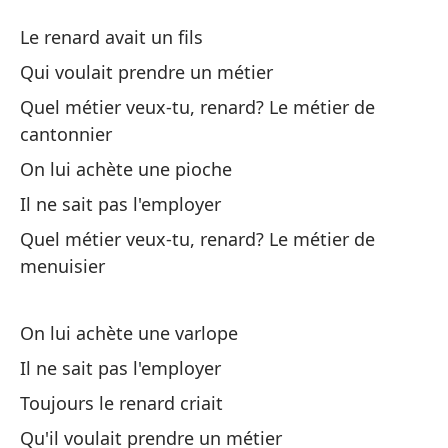
El
Le renard avait un fils
Le
Qui voulait prendre un métier
Quel métier veux-tu, renard? Le métier de
El
cantonnier
On lui achète une pioche
Qu
Il ne sait pas l'employer
Qu
Quel métier veux-tu, renard? Le métier de
¿Q
menuisier
ba
Qu
On lui achète une varlope
Il ne sait pas l'employer
Le
Toujours le renard criait
No
Qu'il voulait prendre un métier