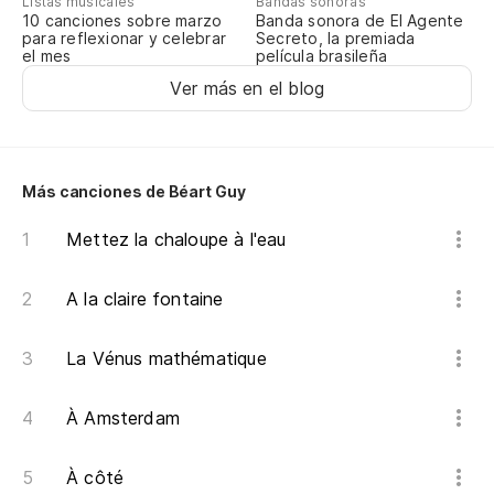
Listas musicales
Bandas sonoras
10 canciones sobre marzo
Banda sonora de El Agente
para reflexionar y celebrar
Secreto, la premiada
Le
el mes
película brasileña
Ver más en el blog
No
¿Q
Más canciones de Béart Guy
Qu
Mettez la chaloupe à l'eau
Le
A la claire fontaine
Y 
La Vénus mathématique
À Amsterdam
À côté