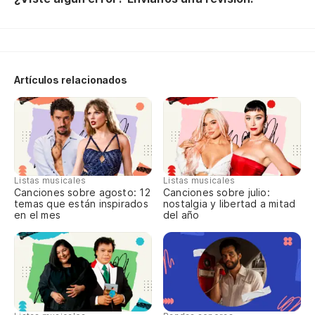
p
Qu
Artículos relacionados
Le
No
Si
Listas musicales
Listas musicales
Canciones sobre agosto: 12
Canciones sobre julio:
temas que están inspirados
nostalgia y libertad a mitad
Qu
en el mes
del año
Qu
¿Q
v
Qu