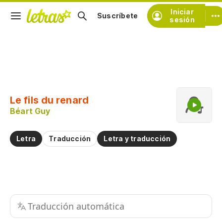
Iniciar
Suscríbete
sesión
Copiar fragmento
Copiar toda la letra
Le fils du renard
Practicar la pronunciación de
Béart Guy
Comentar sobre este fragmento
Letra
Traducción
Letra y traducción
Traducción automática