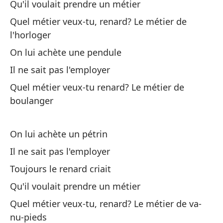
Qu'il voulait prendre un métier
Qu
Quel métier veux-tu, renard? Le métier de
l'horloger
Le
On lui achète une pendule
No
Il ne sait pas l'employer
Quel métier veux-tu renard? Le métier de
¿Q
boulanger
Qu
On lui achète un pétrin
Il ne sait pas l'employer
Toujours le renard criait
Qu'il voulait prendre un métier
Le
Quel métier veux-tu, renard? Le métier de va-
On
nu-pieds