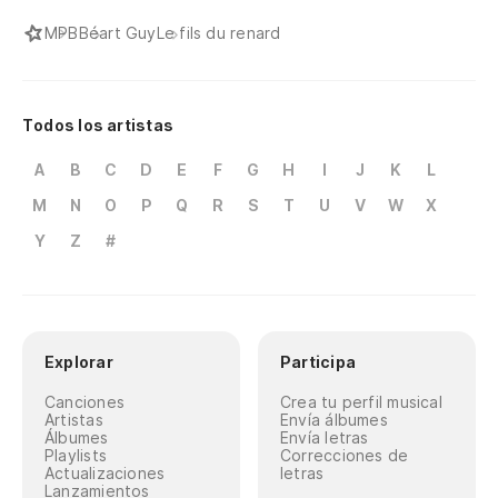
MPB
Béart Guy
Le fils du renard
Todos los artistas
A
B
C
D
E
F
G
H
I
J
K
L
M
N
O
P
Q
R
S
T
U
V
W
X
Y
Z
#
Explorar
Participa
Canciones
Crea tu perfil musical
Artistas
Envía álbumes
Álbumes
Envía letras
Playlists
Correcciones de
Actualizaciones
letras
Lanzamientos