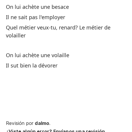
On lui achète une besace
No
Il ne sait pas l'employer
Si
Quel métier veux-tu, renard? Le métier de
volailler
Qu
Qu
On lui achète une volaille
Il sut bien la dévorer
¿Q
Qu
Le
No
Revisión por
dalmo
.
¿Q
¿Viste algún error? Envíanos una revisión.