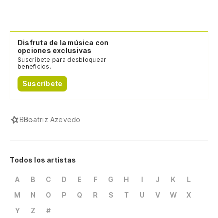
Disfruta de la música con
opciones exclusivas
Suscríbete para desbloquear
beneficios.
Suscríbete
B
Beatriz Azevedo
Todos los artistas
A
B
C
D
E
F
G
H
I
J
K
L
M
N
O
P
Q
R
S
T
U
V
W
X
Y
Z
#