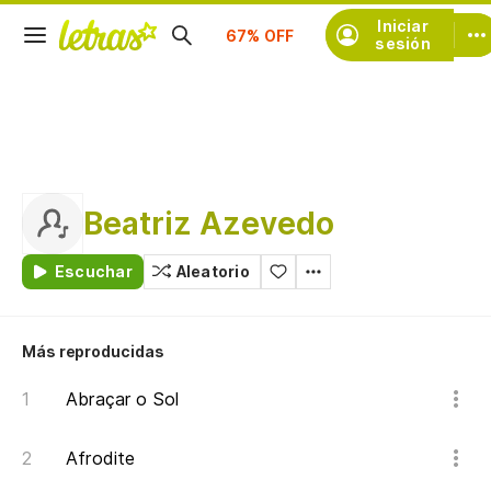
Suscríbete
Iniciar
sesión
Beatriz Azevedo
Escuchar
Aleatorio
Más reproducidas
Abraçar o Sol
Afrodite