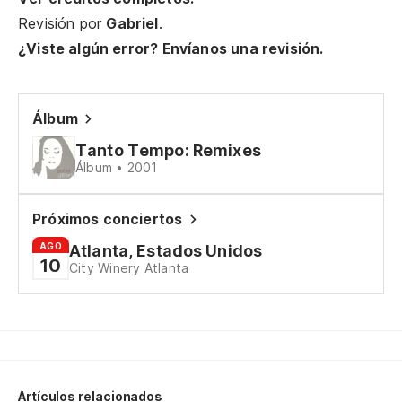
Ca
Revisión por
Gabriel
.
¿Viste algún error? Envíanos una revisión.
So
Só
Álbum
Tanto Tempo: Remixes
Co
Álbum • 2001
Co
Próximos conciertos
Si
AGO
Atlanta, Estados Unidos
10
Se
City Winery Atlanta
Pe
Ma
Artículos relacionados