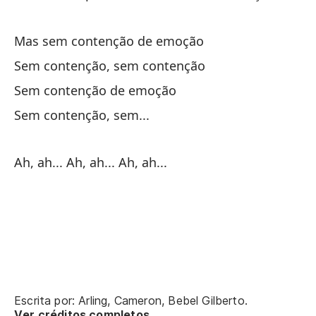
Si
Mas sem contenção de emoção
Se
Sem contenção, sem contenção
Sem contenção de emoção
Sem contenção, sem...
Ah, ah... Ah, ah... Ah, ah...
Pa
Pa
No
Nã
Escrita por: Arling, Cameron, Bebel Gilberto.
Es
Ver créditos completos.