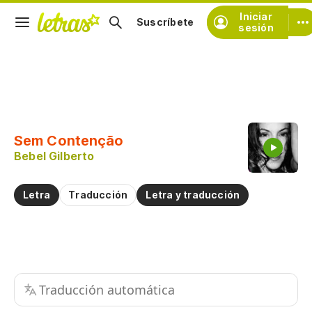
Iniciar
Suscríbete
sesión
Copiar fragmento
Copiar toda la letra
Sem Contenção
Practicar la pronunciación de
Bebel Gilberto
Comentar sobre este fragmento
Letra
Traducción
Letra y traducción
Traducción automática