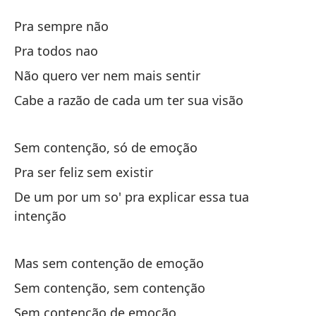
Si
Pra sempre não
S
Pra todos nao
Não quero ver nem mais sentir
Pa
Cabe a razão de cada um ter sua visão
Pa
Sem contenção, só de emoção
No
Pra ser feliz sem existir
Nã
De um por um so' pra explicar essa tua
intenção
Es
Ca
Mas sem contenção de emoção
Sem contenção, sem contenção
Si
Sem contenção de emoção