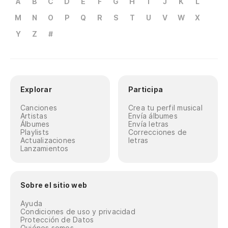
A
B
C
D
E
F
G
H
I
J
K
L
M
N
O
P
Q
R
S
T
U
V
W
X
Y
Z
#
Explorar
Participa
Canciones
Crea tu perfil musical
Artistas
Envía álbumes
Álbumes
Envía letras
Playlists
Correcciones de
Actualizaciones
letras
Lanzamientos
Sobre el sitio web
Ayuda
Condiciones de uso y privacidad
Protección de Datos
Quiénes somos