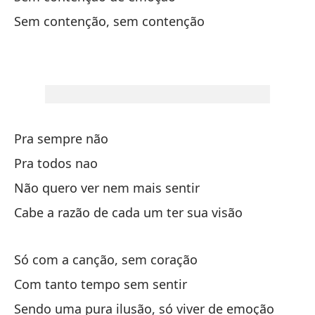
Se
Sem contenção, sem contenção
Pa
Un
De
Pra sempre não
Pe
Pra todos nao
Ma
Não quero ver nem mais sentir
Cabe a razão de cada um ter sua visão
Si
Se
Só com a canção, sem coração
Si
Com tanto tempo sem sentir
Se
Sendo uma pura ilusão, só viver de emoção