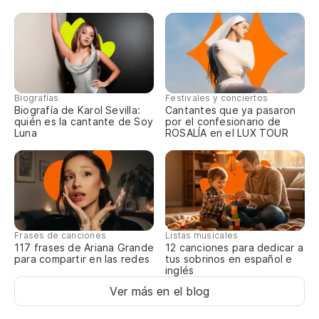
Si
Se
Si
Se
Biografías
Festivales y conciertos
Biografía de Karol Sevilla:
Cantantes que ya pasaron
Si
quién es la cantante de Soy
por el confesionario de
Luna
ROSALÍA en el LUX TOUR
Ah
Frases de canciones
Listas musicales
117 frases de Ariana Grande
12 canciones para dedicar a
para compartir en las redes
tus sobrinos en español e
inglés
Ver más en el blog