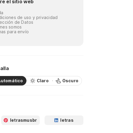
re el sitio web
da
iciones de uso y privacidad
ección de Datos
énes somos
as para envío
alla
Automático
Claro
Oscuro
letrasmusbr
letras