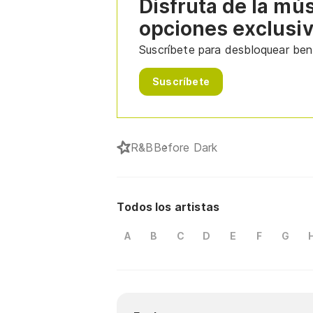
Disfruta de la mú
opciones exclusi
Suscríbete para desbloquear bene
Suscríbete
R&B
Before Dark
Todos los artistas
A
B
C
D
E
F
G