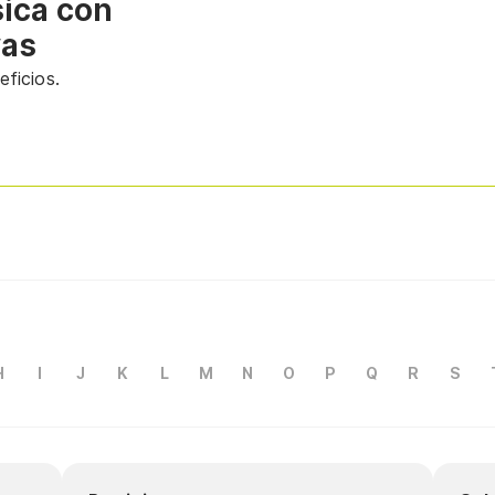
sica con
vas
ficios.
H
I
J
K
L
M
N
O
P
Q
R
S