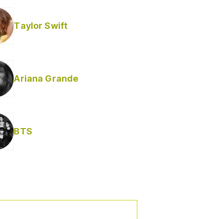
Taylor Swift
Ariana Grande
BTS