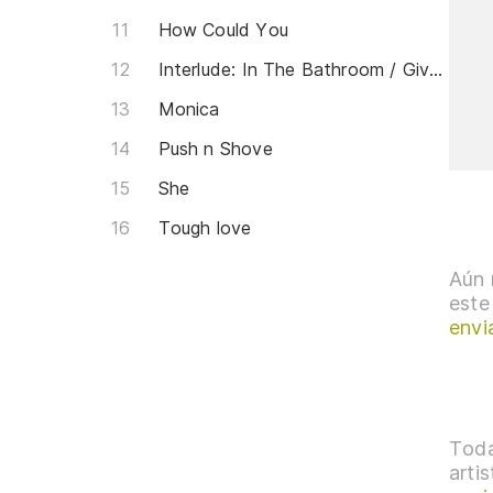
How Could You
Interlude: In The Bathroom / Given So Much
Monica
Push n Shove
She
Tough love
Aún 
este
envi
Toda
arti