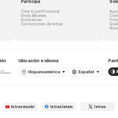
Participa
Sob
Crea tu perfil musical
Ayu
Envía álbumes
Cond
Envía letras
Prot
Correcciones de letras
Qui
Norm
ión
Ubicación e idioma
Pant
Hispanoamérica
Español
letrasmusbr
letraslatam
letras