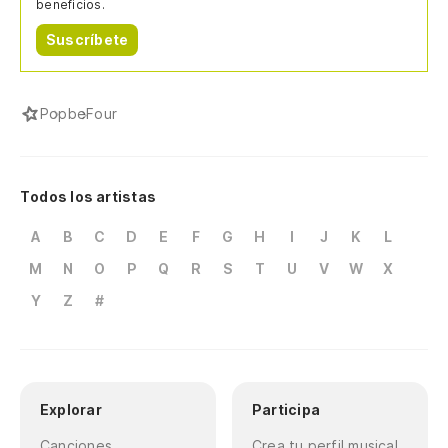
beneficios.
Suscríbete
Pop
beFour
Todos los artistas
A
B
C
D
E
F
G
H
I
J
K
L
M
N
O
P
Q
R
S
T
U
V
W
X
Y
Z
#
Explorar
Participa
Canciones
Crea tu perfil musical