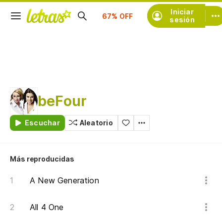
Suscríbete
Iniciar
sesión
beFour
Escuchar
Aleatorio
Más reproducidas
A New Generation
All 4 One