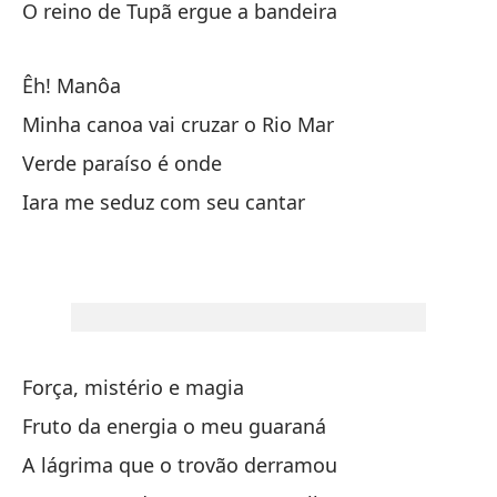
O reino de Tupã ergue a bandeira
Am
Êh! Manôa
Minha canoa vai cruzar o Rio Mar
De
Verde paraíso é onde
Do
Iara me seduz com seu cantar
Al
Al
Tr
br
Força, mistério e magia
gu
Fruto da energia o meu guaraná
Br
A lágrima que o trovão derramou