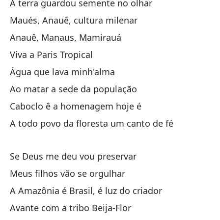
A terra guardou semente no olhar
Be
Maués, Anauê, cultura milenar
Be
Anauê, Manaus, Mamirauá
El
Viva a Paris Tropical
O 
Água que lava minh'alma
Ao matar a sede da população
¡E
Caboclo ê a homenagem hoje é
A todo povo da floresta um canto de fé
Mi
Mi
Se Deus me deu vou preservar
El
Meus filhos vão se orgulhar
A Amazônia é Brasil, é luz do criador
ia
Avante com a tribo Beija-Flor
Ia