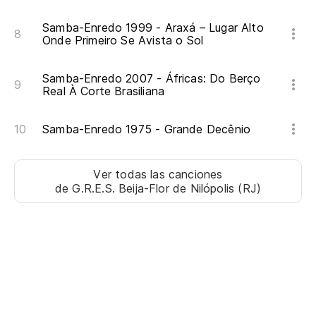
Av
Samba-Enredo 1999 - Araxá – Lugar Alto
Onde Primeiro Se Avista o Sol
Samba-Enredo 2007 - Áfricas: Do Berço
Real À Corte Brasiliana
Samba-Enredo 1975 - Grande Decênio
Ver todas las canciones
de G.R.E.S. Beija-Flor de Nilópolis (RJ)