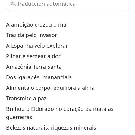
Traducción automática
Sa
A ambição cruzou o mar
Am
Trazida pelo invasor
cu
(2
A Espanha veio explorar
S
Pilhar e semear a dor
Am
Co
Amazônia Terra Santa
Dos igarapés, mananciais
La
Alimenta o corpo, equilibra a alma
Transmite a paz
Tr
Brilhou o Eldorado no coração da mata as
Es
guerreiras
Belezas naturais, riquezas minerais
Ar