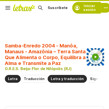
Iniciar
Suscríbete
sesión
Copiar fragmento
Copiar toda la letra
Samba-Enredo 2004 - Manôa,
Practicar la pronunciación de
Manaus - Amazônia – Terra Santa
Que Alimenta o Corpo, Equilibra a
Alma e Transmite a Paz
Comentar sobre este fragmento
G.R.E.S. Beija-Flor de Nilópolis (RJ)
Letra
Traducción
Letra y traducción
Significad