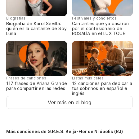
Ma
Biografías
Festivales y conciertos
Ma
Biografía de Karol Sevilla:
Cantantes que ya pasaron
quién es la cantante de Soy
por el confesionario de
Luna
ROSALÍA en el LUX TOUR
An
An
Vi
Frases de canciones
Listas musicales
Ag
117 frases de Ariana Grande
12 canciones para dedicar a
para compartir en las redes
tus sobrinos en español e
inglés
Al
Ver más en el blog
Ao
Ca
Más canciones de G.R.E.S. Beija-Flor de Nilópolis (RJ)
Ca