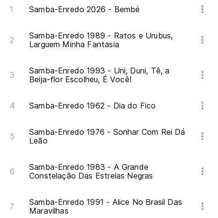
Samba-Enredo 2026 - Bembé
A 
fe
Samba-Enredo 1989 - Ratos e Urubus,
Larguem Minha Fantasia
A 
Samba-Enredo 1993 - Uni, Duni, Tê, a
Beija-flor Escolheu, É Você!
Si
Se
Samba-Enredo 1962 - Dia do Fico
Mi
Samba-Enredo 1976 - Sonhar Com Rei Dá
Leão
Me
La
Samba-Enredo 1983 - A Grande
Constelação Das Estrelas Negras
A 
Samba-Enredo 1991 - Alice No Brasil Das
Ad
Maravilhas