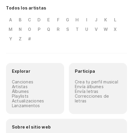
Todos los artistas
A
B
C
D
E
F
G
H
I
J
K
L
M
N
O
P
Q
R
S
T
U
V
W
X
Y
Z
#
Explorar
Participa
Canciones
Crea tu perfil musical
Artistas
Envía álbumes
Álbumes
Envía letras
Playlists
Correcciones de
Actualizaciones
letras
Lanzamientos
Sobre el sitio web