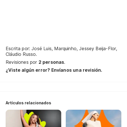
Fu
Escrita por: José Luis, Marquinho, Jessey Beija-Flor,
Cláudio Russo.
Fr
Revisiones por
2 personas
.
¿Viste algún error? Envíanos una revisión.
Fr
La
A 
Artículos relacionados
La
A 