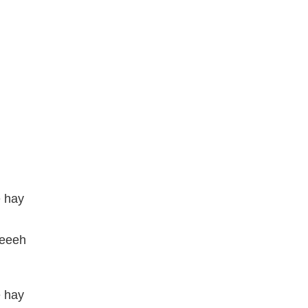
 hay
eeeeh
 hay