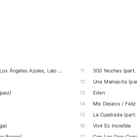
Amor a Primera Vista (part. Los Ángeles Azules, Lalo Ebratt y Horacio Palencia)
300 Noches (part.
Una Mamacita (pa
guez)
Eden
Mis Deseos / Feliz 
La Cuadrada (part.
gga)
Vivir Es Increíble
er Bueno)
Con Los Ojos Cerr