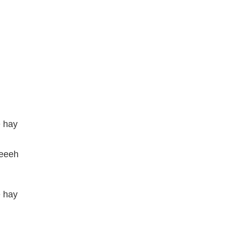
 hay
eeeeh
 hay