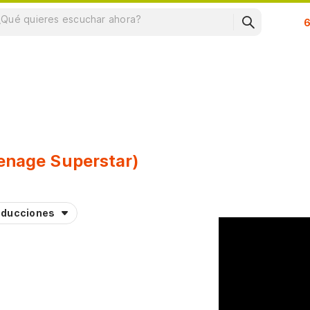
Su
eenage Superstar)
aducciones