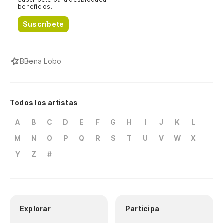
beneficios.
Suscríbete
B
Bena Lobo
Todos los artistas
A
B
C
D
E
F
G
H
I
J
K
L
M
N
O
P
Q
R
S
T
U
V
W
X
Y
Z
#
Explorar
Participa