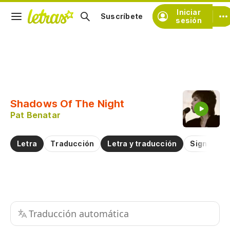
Iniciar
Suscríbete
sesión
Copiar fragmento
Copiar toda la letra
Shadows Of The Night
Practicar la pronunciación de
Pat Benatar
Comentar sobre este fragmento
Letra
Traducción
Letra y traducción
Significad
Traducción automática