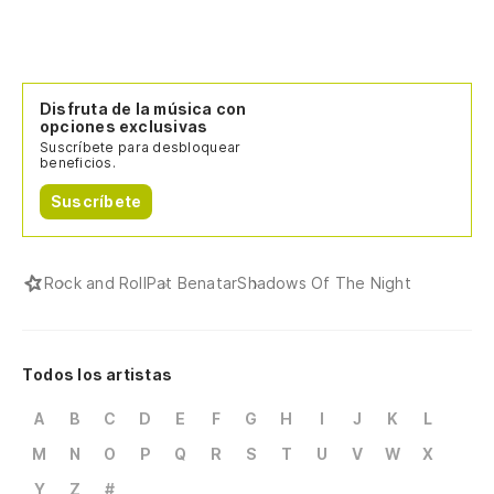
Disfruta de la música con
opciones exclusivas
Suscríbete para desbloquear
beneficios.
Suscríbete
Rock and Roll
Pat Benatar
Shadows Of The Night
Todos los artistas
A
B
C
D
E
F
G
H
I
J
K
L
M
N
O
P
Q
R
S
T
U
V
W
X
Y
Z
#