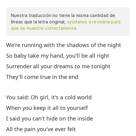
Nuestra traducción no tiene la misma cantidad de
líneas que la letra original,
ayúdanos a revisarla para
que se muestre correctamente.
We're running with the shadows of the night
Co
ne
So baby take my hand, you'll be all right
to
Surrender all your dreams to me tonight
al
They'll come true in the end
Cu
pu
qu
You said: Oh girl, it's a cold world
at
When you keep it all to yourself
Sa
I said you can't hide on the inside
mu
pa
All the pain you've ever felt
de