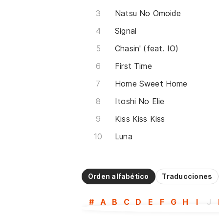
Natsu No Omoide
Signal
Chasin' (feat. IO)
First Time
Home Sweet Home
Itoshi No Elie
Kiss Kiss Kiss
Luna
Orden alfabético
Traducciones
#
A
B
C
D
E
F
G
H
I
J