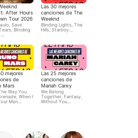
Weeknd
Las 30 mejores
st: After Hours
canciones de The
Dawn Tour 2026
Weeknd
aulo, Save
Blinding Lights, The
Tears, Blinding
Hills, Starboy...
...
30 mejores
Las 25 mejores
iones de
canciones de
o Mars
Mariah Carey
The Way You
We Belong
Grenade, When I
Together, Fantasy,
our Man...
Without You...