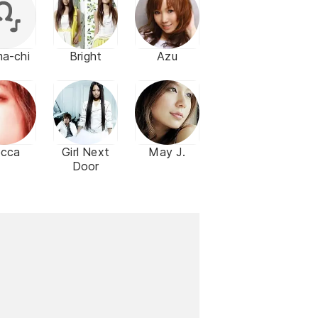
a-chi
Bright
Azu
ecca
Girl Next
May J.
Door