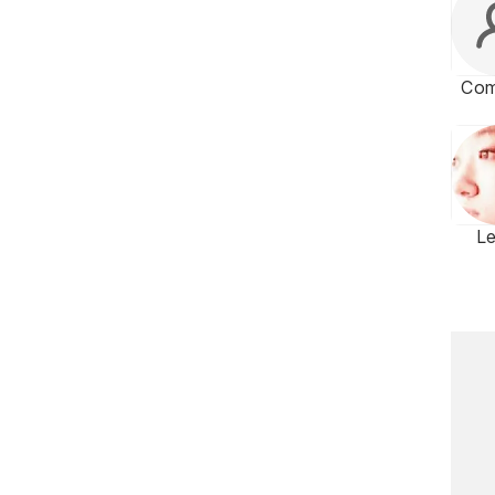
Com
L