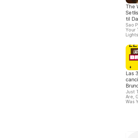
The 
Setli
til 
Sao P
Your 
Lights
Las 
canc
Brun
Just 
Are, 
Was Y