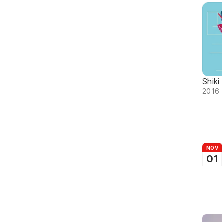
Shik
2016 
NOV
01