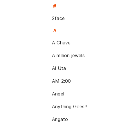
#
2face
A
A Chave
A million jewels
Ai Uta
AM 2:00
Angel
Anything Goes!!
Arigato