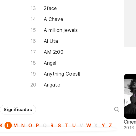
2face
A Chave
A million jewels
Ai Uta
AM 2:00
Angel
Anything Goes!!
Arigato
Significados
Cine
K
L
M
N
O
P
Q
R
S
T
U
V
W
X
Y
Z
2018 