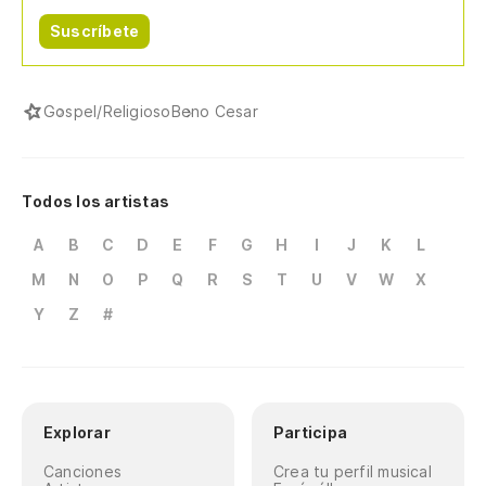
Suscríbete
Gospel/Religioso
Beno Cesar
Todos los artistas
A
B
C
D
E
F
G
H
I
J
K
L
M
N
O
P
Q
R
S
T
U
V
W
X
Y
Z
#
Explorar
Participa
Canciones
Crea tu perfil musical