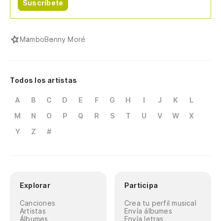
Suscríbete
Mambo
Benny Moré
Todos los artistas
A
B
C
D
E
F
G
H
I
J
K
L
M
N
O
P
Q
R
S
T
U
V
W
X
Y
Z
#
Explorar
Participa
Canciones
Crea tu perfil musical
Artistas
Envía álbumes
Álbumes
Envía letras