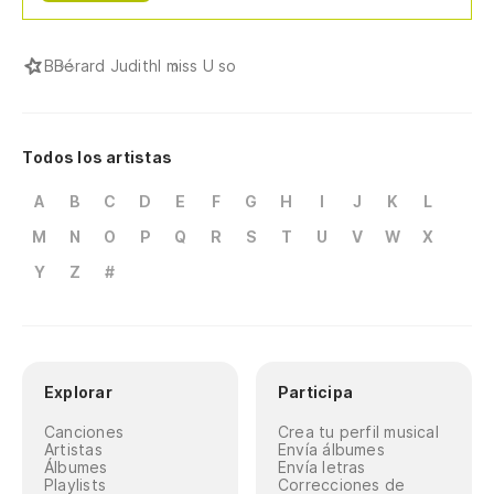
B
Bérard Judith
I miss U so
Todos los artistas
A
B
C
D
E
F
G
H
I
J
K
L
M
N
O
P
Q
R
S
T
U
V
W
X
Y
Z
#
Explorar
Participa
Canciones
Crea tu perfil musical
Artistas
Envía álbumes
Álbumes
Envía letras
Playlists
Correcciones de