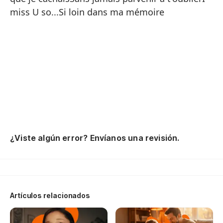
Ta
miss U so...Si loin dans ma mémoire
ap
Y 
Pe
Ta
so
He
Si
Te
¿Viste algún error? Envíanos una revisión.
Ta
Artículos relacionados