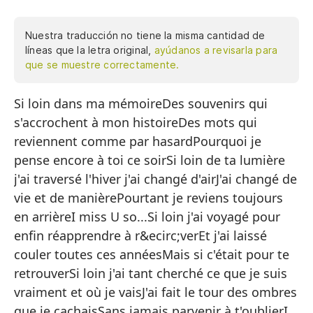
Nuestra traducción no tiene la misma cantidad de
líneas que la letra original,
ayúdanos a revisarla para
que se muestre correctamente.
Si loin dans ma mémoireDes souvenirs qui
Si
s'accrochent à mon histoireDes mots qui
De
reviennent comme par hasardPourquoi je
Pa
pense encore à toi ce soirSi loin de ta lumière
¿P
j'ai traversé l'hiver j'ai changé d'airJ'ai changé de
vie et de manièrePourtant je reviens toujours
Ta
en arrièreI miss U so...Si loin j'ai voyagé pour
ca
enfin réapprendre à r&ecirc;verEt j'ai laissé
He
couler toutes ces annéesMais si c'était pour te
Si
retrouverSi loin j'ai tant cherché ce que je suis
vraiment et où je vaisJ'ai fait le tour des ombres
Te
que je cachaisSans jamais parvenir à t'oublierI