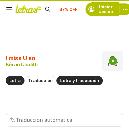
Iniciar
Suscríbete
sesión
Copiar fragmento
Copiar toda la letra
I miss U so
Practicar la pronunciación de
Bérard Judith
Comentar sobre este fragmento
Letra
Traducción
Letra y traducción
Traducción automática